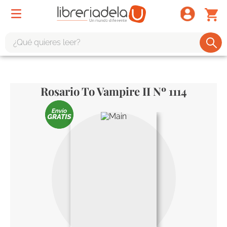
¿Qué quieres leer?
TÉRMINOS MÁS BUSCADOS
1
.
odisea
Rosario To Vampire II Nº 1114
2
.
tote bag -
3
.
harry potter
4
.
iliada
5
.
edición especial
6
.
tarot
7
.
divina comedia
8
.
1984
9
.
ingenieria