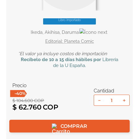
10
.
book haven
Libro Importado
Ikeda, Akihisa, Daruma
Planeta Comic
*El valor ya incluye costos de importación
Recíbelo
de 10 a 15 días hábiles por
Libreria
de la U
España
.
Precio
Cantidad
-
40
%
－
＋
$
104
.
600
COP
$
62
.
760
COMPRAR