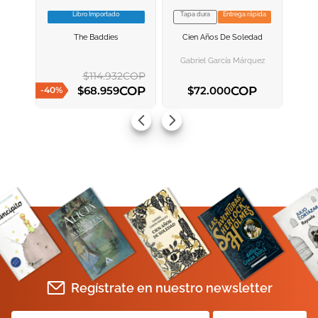
Libro Importado
Tapa dura
Entrega rápida
VER INFORMACION
VER INFORMACION
The Baddies
Cien Años De Soledad
AGREGAR AL
AGREGAR AL
CARRITO
CARRITO
Gabriel García Márquez
$
114
.
932
COP
COP
COP
$
68
.
959
$
72
.
000
-
40
%
AGREGAR AL CARRITO
AGREGAR AL CARRITO
Regístrate en nuestro newsletter