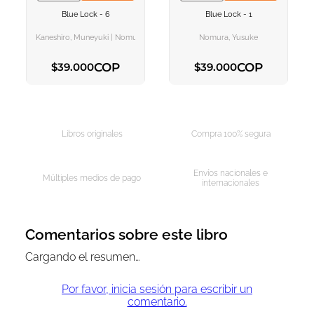
VER INFORMACION
VER INFORMACION
Blue Lock - 6
Blue Lock - 1
AGREGAR AL
AGREGAR AL
CARRITO
CARRITO
Kaneshiro, Muneyuki | Nomura, Yusuke
Nomura, Yusuke
COP
COP
$
39
.
000
$
39
.
000
AGREGAR AL CARRITO
AGREGAR AL CARRITO
Libros originales
Compra 100% segura
Envíos nacionales e
Múltiples medios de pago
internacionales
Comentarios sobre este libro
Cargando el resumen…
Por favor, inicia sesión para escribir un
comentario.