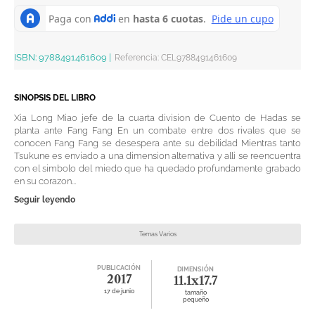
ISBN:
9788491461609
|
Referencia
:
CEL9788491461609
SINOPSIS DEL LIBRO
Xia Long Miao jefe de la cuarta division de Cuento de Hadas se
planta ante Fang Fang En un combate entre dos rivales que se
conocen Fang Fang se desespera ante su debilidad Mientras tanto
Tsukune es enviado a una dimension alternativa y alli se reencuentra
con el simbolo del miedo que ha quedado profundamente grabado
en su corazon...
Seguir leyendo
Temas Varios
PUBLICACIÓN
DIMENSIÓN
2017
11.1x17.7
17 de junio
tamaño
pequeño