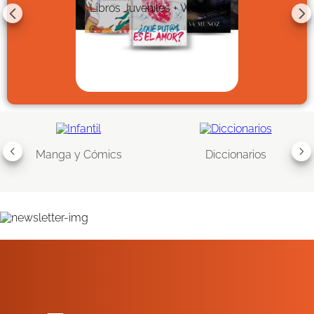
Libros Juveniles + Wattpad
Manga y Cómics
Diccionarios