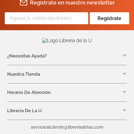
Regístrate en nuestro newsletter
Regístrate
¿Necesitas Ayuda?
WhatsApp +57 310 7157616
servicioalcliente@libreriadelau.com
Nuestra Tienda
Teléfono 601 5800563
Librería de la U - Teusaquillo
Calle 32a # 19- 24
Horario De Atención
Lunes, Jueves y Viernes: 7:00 a.m a 5:00 p.m
Martes y Miércoles: 7:00 a.m a 6:00 p.m.
Librería De La U
¿Quiénes somos?
servicioalcliente@libreriadelau.com
Editoriales aliadas