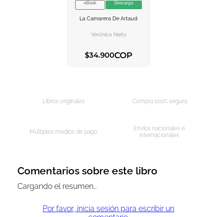
eBook
Descarga
VER INFORMACION
La Camarera De Artaud
AGREGAR AL
CARRITO
Verónica Nieto
COP
$
34
.
900
AGREGAR AL CARRITO
Libros originales
Compra 100% segura
Envíos nacionales e
Múltiples medios de pago
internacionales
Comentarios sobre este libro
Cargando el resumen…
Por favor, inicia sesión para escribir un