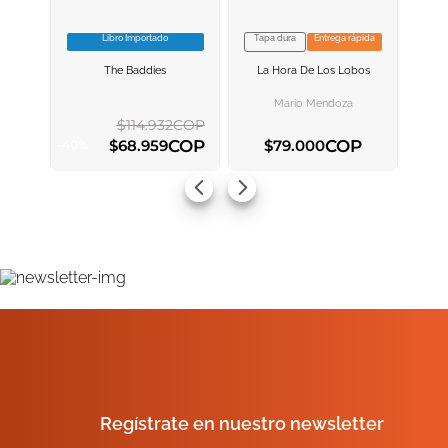
Libro Importado
Tapa dura
Entrega rápida
VER INFORMACION
VER INFORMACION
The Baddies
La Hora De Los Lobos
AGREGAR AL
AGREGAR AL
CARRITO
CARRITO
Mario Mendoza
$
114
.
932
COP
COP
COP
$
68
.
959
$
79
.
000
-
40
%
AGREGAR AL CARRITO
AGREGAR AL CARRITO
Regístrate en nuestro newsletter