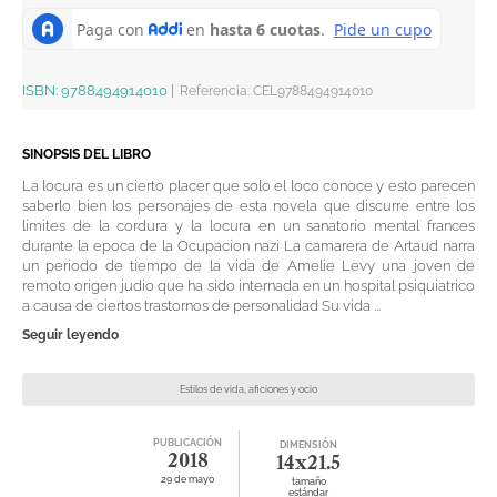
ISBN:
9788494914010
|
Referencia
:
CEL9788494914010
SINOPSIS DEL LIBRO
La locura es un cierto placer que solo el loco conoce y esto parecen
saberlo bien los personajes de esta novela que discurre entre los
limites de la cordura y la locura en un sanatorio mental frances
durante la epoca de la Ocupacion nazi La camarera de Artaud narra
un periodo de tiempo de la vida de Amelie Levy una joven de
remoto origen judio que ha sido internada en un hospital psiquiatrico
a causa de ciertos trastornos de personalidad Su vida ...
Seguir leyendo
Estilos de vida, aficiones y ocio
PUBLICACIÓN
DIMENSIÓN
2018
14x21.5
29 de mayo
tamaño
estándar