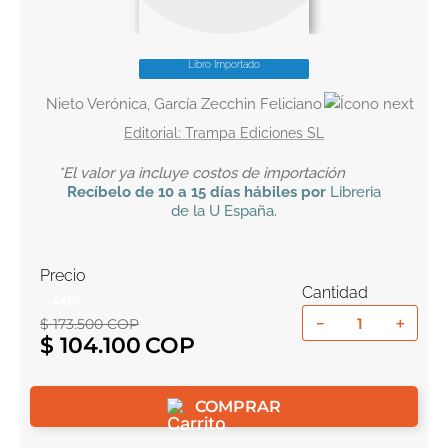
10
.
book haven
Libro Importado
Nieto Verónica, García Zecchin Feliciano
Trampa Ediciones SL
*El valor ya incluye costos de importación
Recíbelo
de 10 a 15 días hábiles por
Libreria
de la U
España
.
Precio
Cantidad
-
40
%
－
＋
$
173
.
500
COP
$
104
.
100
COMPRAR