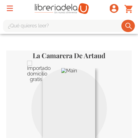
¿Qué quieres leer?
TÉRMINOS MÁS BUSCADOS
1
.
odisea
La Camarera De Artaud
2
.
tote bag -
3
.
harry potter
4
.
iliada
5
.
edición especial
6
.
tarot
7
.
divina comedia
8
.
1984
9
.
el cielo selva