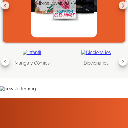
Libros Juveniles + Wattpad
Manga y Cómics
Diccionarios