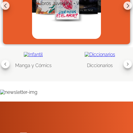
Libros Juveniles + Wattpad
Manga y Cómics
Diccionarios