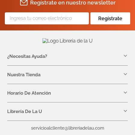
Regístrate en nuestro newsletter
Regístrate
¿Necesitas Ayuda?
WhatsApp +57 310 7157616
servicioalcliente@libreriadelau.com
Nuestra Tienda
Teléfono 601 5800563
Librería de la U - Teusaquillo
Calle 32a # 19- 24
Horario De Atención
Lunes, Jueves y Viernes: 7:00 a.m a 5:00 p.m
Martes y Miércoles: 7:00 a.m a 6:00 p.m.
Librería De La U
¿Quiénes somos?
servicioalcliente@libreriadelau.com
Editoriales aliadas