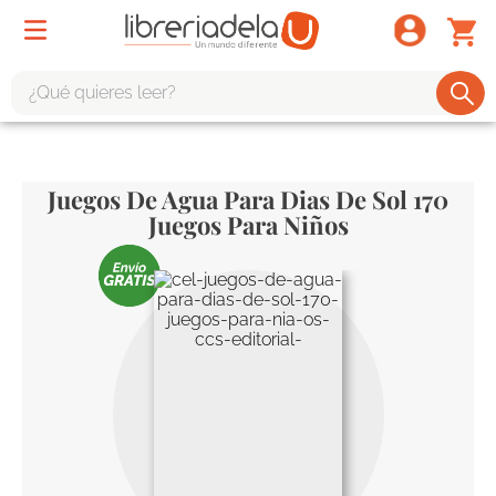
¿Qué quieres leer?
TÉRMINOS MÁS BUSCADOS
1
.
odisea
Juegos De Agua Para Dias De Sol 170
2
.
tote bag -
Juegos Para Niños
3
.
harry potter
4
.
edición especial
5
.
iliada
6
.
1984
7
.
el cielo selva
8
.
divina comedia
9
.
biblia