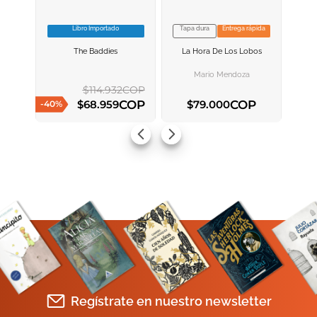
Libro Importado
Tapa dura
Entrega rápida
VER INFORMACION
VER INFORMACION
The Baddies
La Hora De Los Lobos
AGREGAR AL
AGREGAR AL
CARRITO
CARRITO
Mario Mendoza
$
114
.
932
COP
COP
COP
$
68
.
959
$
79
.
000
-
40
%
AGREGAR AL CARRITO
AGREGAR AL CARRITO
Regístrate en nuestro newsletter