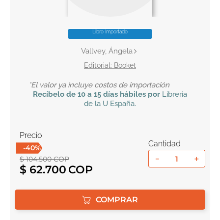
10
.
el cielo selva
Libro Importado
Vallvey, Ángela
Booket
*El valor ya incluye costos de importación
Recíbelo
de 10 a 15 días hábiles por
Libreria
de la U
España
.
Precio
Cantidad
-
40
%
－
＋
$
104
.
500
COP
$
62
.
700
COMPRAR