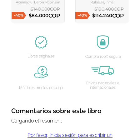
Arte De Ser Nosotros
Acemoglu, Daron, Robinson, James A., García Madera, Marta
Rubiales, Inma
$
140
.
000
COP
$
190
.
400
COP
COP
COP
$
84
.
000
$
114
.
240
-
40
%
-
40
%
AGREGAR AL CARRITO
AGREGAR AL CARRITO
Libros originales
Compra 100% segura
Envíos nacionales e
internacionales
Múltiples medios de pago
Comentarios sobre este libro
Cargando el resumen…
Por favor, inicia sesión para escribir un