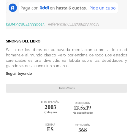
ISBN:
9788423339013
|
Referencia
:
CEL9788423339013
SINOPSIS DEL LIBRO
Satira de los libros de autoayuda meditacion sobre la felicidad
homenaje al mundo clasico Pero por encima de todo Los estados
carenciales es una divertidisima fabula sobre las debilidades y
grandezas de la condicion humana...
Seguir leyendo
Temas Varios
PUBLICACIÓN
DIMENSIÓN
2003
12.5x19
17 de junio
No especificado
IDIOMA
EXTENSIÓN
ES
368