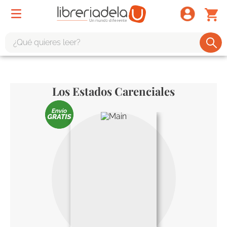
¿Qué quieres leer?
TÉRMINOS MÁS BUSCADOS
1
.
odisea
Los Estados Carenciales
2
.
tote bag -
3
.
harry potter
4
.
iliada
5
.
edición especial
6
.
divina comedia
7
.
tarot
8
.
1984
9
.
book haven