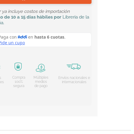
or ya incluye costos de importación
lo
de 10 a 15 días hábiles por
Libreria de la
ña
.
Compra
Múltiples
s
Envíos nacionales e
100%
medios
les
internacionales
segura
de pago