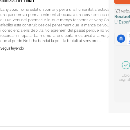
SINOPSIS DEL LIBRO
Lany 2020 no ha estat un bon any per a una humanitat afectada per
*El val
una pandemia i permanentment abocada a una crisi climatica Com
Recíbe
diu un vers del poemari Allo que menys tesperes et venç Cossos
U
Espa
afeblits esta construit des del pensament que la manca de voluntat
i consciencia ens debilita No aprenem del passat perque no volem
recordar ni reparar La memoria ens porta mes aviat a la venjança
que al perdo No hi ha bondat la por i la brutalitat sens pres...
Seguir leyendo
Libro
origina