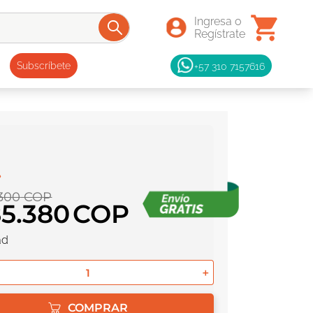
+57 310 7157616
Subscríbete
300
COP
85
.
380
ad
＋
COMPRAR