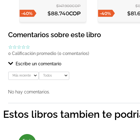
$
147
.
900
COP
$
1
COP
$
88
.
740
$
81
.
-
40
%
-
40
%
Comentarios sobre este libro
☆
☆
☆
☆
☆
0 Calificación promedio
(0 comentarios)
Escribe un comentario
Más reciente
Todos
Agregar comentario
No hay comentarios.
Título
Estos libros tambien te podr
Califica el producto de 1 a 5 estrellas
★
★
★
★
★