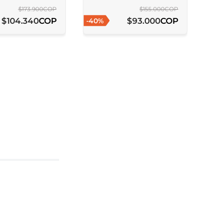
$
173
.
900
COP
$
155
.
000
COP
COP
COP
$
104
.
340
$
93
.
000
-
40
%