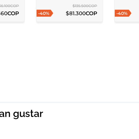
36
.
100
COP
$
135
.
500
COP
COP
COP
660
$
81
.
300
-
40
%
-
40
%
ian gustar