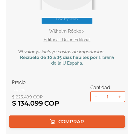
10
.
book haven
Libro Importado
Wilhelm Röpke
Unión Editorial
*El valor ya incluye costos de importación
Recíbelo
de 10 a 15 días hábiles por
Libreria
de la U
España
.
Precio
Cantidad
-
40
%
－
＋
$
223
.
499
COP
$
134
.
099
COMPRAR