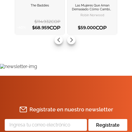
The Baddies
Las Mujeres Que Aman
AGREGAR AL
AGREGAR AL
Demasiado
Cómo Cambiar
CARRITO
CARRITO
Nuestra Manera De Amar Y
Robin Norwood
Así Dejar De Sufrir
$
114
.
932
COP
COP
COP
$
68
.
959
$
59
.
000
-
40
%
AGREGAR AL CARRITO
AGREGAR AL CARRITO
Regístrate en nuestro newsletter
Regístrate