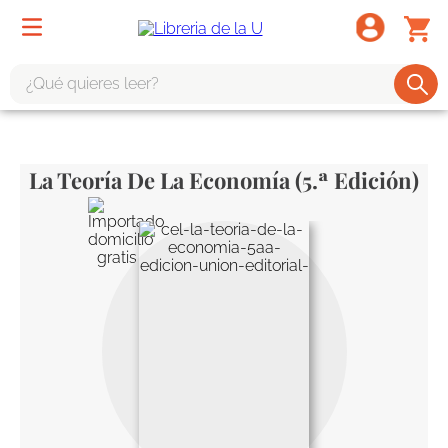
¿Qué quieres leer?
TÉRMINOS MÁS BUSCADOS
1
.
odisea
La Teoría De La Economía (5.ª Edición)
2
.
tote bag -
3
.
harry potter
4
.
iliada
5
.
edición especial
6
.
tarot
7
.
divina comedia
8
.
1984
9
.
ingenieria