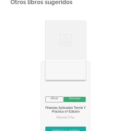
Otros libros sugeridos
eBook
Descarga
NO DISPONIBLE
Finanzas Aplicadas
Teoría Y
AGREGAR AL
Práctica 5ª Edición
CARRITO
Manuel Chu