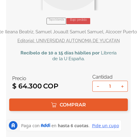
10
.
tarot
Tapa blanda
Bajo pedido
te Ileana Beatriz, Samuel Jouault Samuel Samuel, Alcocer Puerto
UNIVERSIDAD AUTONOMA DE YUCATAN
Recíbelo
de 10 a 15 días hábiles por
Libreria
de la U
España
.
Cantidad
Precio
$
64
.
300
－
＋
COMPRAR