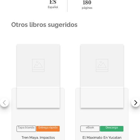
ES
180
Español
páginas
Otros libros sugeridos
Tapa blanda
Entrega rápida
eBook
Descarga
VER INFORMACION
VER INFORMACION
Tren Maya. Impactos
El Maximato En Yucatan