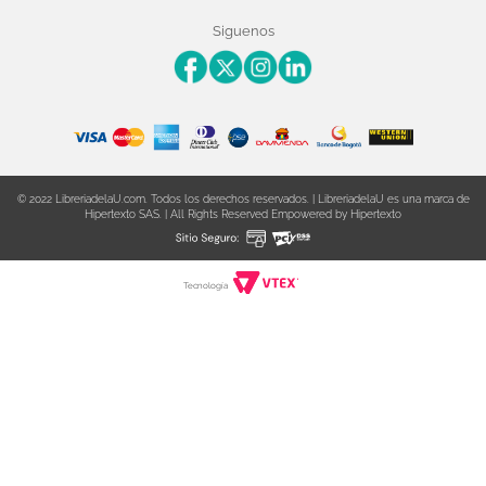
Editoriales aliadas
Preguntas frecuentes
Siguenos
Nuestras politicas de atención
Superintendencia de Industria y Comercio
© 2022 LibreriadelaU.com. Todos los derechos reservados. | LibreriadelaU es una marca de
Hipertexto SAS. | All Rights Reserved Empowered by Hipertexto
Tecnología