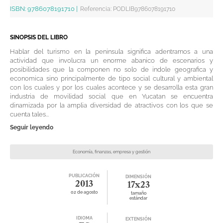
ISBN:
9786078191710
|
Referencia
:
PODLIB9786078191710
SINOPSIS DEL LIBRO
Hablar del turismo en la peninsula significa adentrarnos a una
actividad que involucra un enorme abanico de escenarios y
posibilidades que la componen no solo de indole geografica y
economica sino principalmente de tipo social cultural y ambiental
con los cuales y por los cuales acontece y se desarrolla esta gran
industria de movilidad social que en Yucatan se encuentra
dinamizada por la amplia diversidad de atractivos con los que se
cuenta tales...
Seguir leyendo
Economía, finanzas, empresa y gestión
PUBLICACIÓN
DIMENSIÓN
2013
17x23
02 de agosto
tamaño
estándar
IDIOMA
EXTENSIÓN