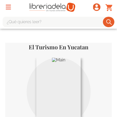
¿Qué quieres leer?
TÉRMINOS MÁS BUSCADOS
1
.
odisea
El Turismo En Yucatan
2
.
tote bag -
3
.
harry potter
4
.
edición especial
5
.
iliada
6
.
1984
7
.
el cielo selva
8
.
divina comedia
9
.
biblia