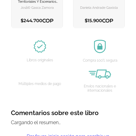
AGREGAR AL
AGREGAR AL
Territoriales Y Escenarios
CARRITO
CARRITO
De Cambio En La Penã­sula
Josã© Gasca Zamora
Daniela Andrade Gaxiola
De Yucatã¡n
COP
COP
$
244
.
700
$
15
.
900
AGREGAR AL CARRITO
AGREGAR AL CARRITO
Libros originales
Compra 100% segura
Múltiples medios de pago
Envíos nacionales e
internacionales
Comentarios sobre este libro
Cargando el resumen…