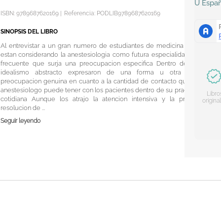
U
Espa
ISBN:
9789687620169
|
Referencia
:
PODLIB9789687620169
SINOPSIS DEL LIBRO
Al entrevistar a un gran numero de estudiantes de medicina que
estan considerando la anestesiologia como futura especialidad es
frecuente que surja una preocupacion especifica Dentro de su
idealismo abstracto expresaron de una forma u otra una
preocupacion genuina en cuanto a la cantidad de contacto que el
anestesiologo puede tener con los pacientes dentro de su practica
Libro
cotidiana Aunque los atrajo la atencion intensiva y la pronta
origina
resolucion de ...
Seguir leyendo