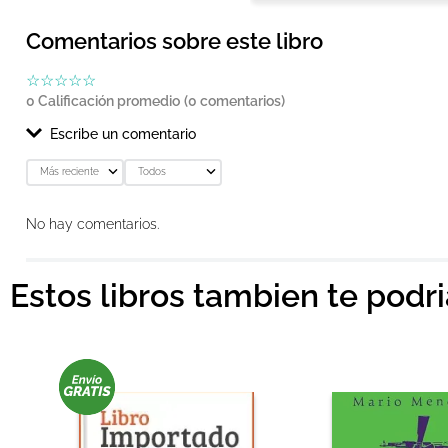
Comentarios sobre este libro
☆
☆
☆
☆
☆
0 Calificación promedio
(0 comentarios)
Escribe un comentario
Más reciente
Todos
Agregar comentario
No hay comentarios.
Título
Estos libros tambien te podr
Califica el producto de 1 a 5 estrellas
★
★
★
★
★
Tu nombre