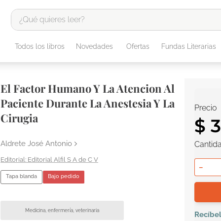
¿Qué quieres leer?
TÉRMINOS MÁS BUSCADOS
Todos los libros
Novedades
Ofertas
Fundas Literarias
1
.
odisea
2
.
tote bag -
El Factor Humano Y La Atencion Al
3
.
harry potter
Paciente Durante La Anestesia Y La
Precio
4
.
edición especial
Cirugia
$
5
.
iliada
Aldrete José Antonio
Cantid
6
.
tarot
Editorial Alfil S A de C V
7
.
divina comedia
－
Tapa blanda
Bajo pedido
8
.
1984
9
.
el cielo selva
Medicina, enfermería, veterinaria
10
.
book haven
Recíbe