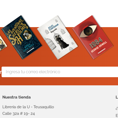
r
Nuestra tienda
L
Librería de la U - Teusaquillo
¿
Calle 32a # 19- 24
E