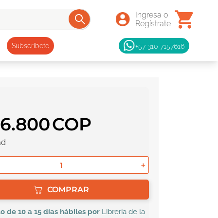
+57 310 7157616
Subscríbete
36
.
800
ad
＋
COMPRAR
lo
de 10 a 15 días hábiles por
Libreria de la