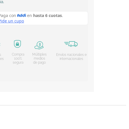
ña
.
Compra
Múltiples
s
Envíos nacionales e
100%
medios
les
internacionales
segura
de pago