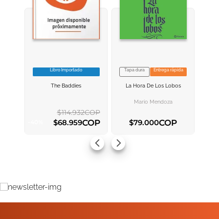
Libro Importado
Tapa dura
Entrega rápida
VER INFORMACION
VER INFORMACION
The Baddies
La Hora De Los Lobos
AGREGAR AL
AGREGAR AL
CARRITO
CARRITO
Mario Mendoza
$
114
.
932
COP
COP
COP
$
68
.
959
$
79
.
000
-
40
%
AGREGAR AL CARRITO
AGREGAR AL CARRITO