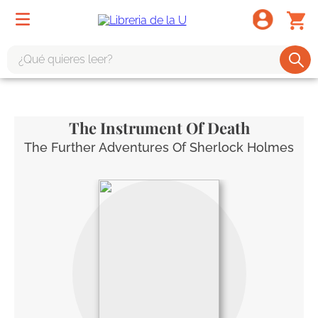
¿Qué quieres leer?
TÉRMINOS MÁS BUSCADOS
1
.
odisea
The Instrument Of Death
2
.
tote bag -
The Further Adventures Of Sherlock Holmes
3
.
harry potter
4
.
iliada
5
.
edición especial
6
.
divina comedia
7
.
tarot
8
.
1984
9
.
book haven