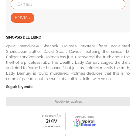
ENVIAR
SINOPSIS DEL LIBRO
<p>A brand-new Sherlock Holmes mystery from acclaimed
Sherlockian author David Stuart Davies, featuring the sinister Dr
Caligari<br>Sherlock Holmes has just uncovered the truth about the
theft of a priceless ruby. The wealthy Lady Damury staged the theft
and tried to frame her husband ? but just as Holmes reveals the truth,
Lady Damury is found murdered. Holmes deduces that this is no
crime of passion, but the work of a ruthless killer with no co...
Seguir leyendo
Ficción y temas afines
PUBLICACIÓN
APP LECTURA
2019
12 de febrero