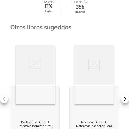
IDIOMA
EXTENSIÓN
EN
256
Inglés
páginas
Otros libros sugeridos
Brothers In Blood
A
Innocent Blood
A
VER INFORMACION
VER INFORMACION
Detective Inspector Paul
Detective Inspector Paul