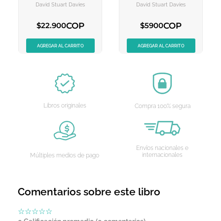
Snow Novel 1
Snow Novel 2
David Stuart Davies
David Stuart Davies
AGREGAR AL
AGREGAR AL
CARRITO
CARRITO
COP
COP
$
22
.
900
$
5900
AGREGAR AL CARRITO
AGREGAR AL CARRITO
Libros originales
Compra 100% segura
Envíos nacionales e
internacionales
Múltiples medios de pago
Comentarios sobre este libro
☆
☆
☆
☆
☆