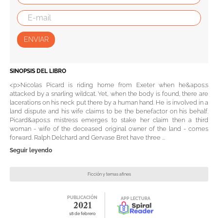
ENVIAR
SINOPSIS DEL LIBRO
<p>Nicolas Picard is riding home from Exeter when he&apos;s
attacked by a snarling wildcat. Yet, when the body is found, there are
lacerations on his neck put there by a human hand. He is involved in a
land dispute and his wife claims to be the benefactor on his behalf.
Picard&apos;s mistress emerges to stake her claim then a third
woman - wife of the deceased original owner of the land - comes
forward. Ralph Delchard and Gervase Bret have three ...
Seguir leyendo
Ficción y temas afines
PUBLICACIÓN
APP LECTURA
2021
18 de febrero