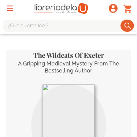
¿Qué quieres leer?
TÉRMINOS MÁS BUSCADOS
1
.
odisea
The Wildcats Of Exeter
2
.
tote bag -
A Gripping Medieval Mystery From The
Bestselling Author
3
.
harry potter
4
.
iliada
5
.
edición especial
6
.
tarot
7
.
divina comedia
8
.
1984
9
.
ingenieria