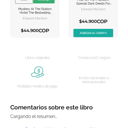
VER INFORMACION
VER INFORMACION
Special
Dark Deeds For
The Railway Detective To
Mystery At The Station
Edward Marston
Investigate
AGREGAR AL
AGREGAR AL
Hotel
The Bestselling
CARRITO
CARRITO
Victorian Mystery Series
Edward Marston
COP
$
44
.
900
COP
$
44
.
900
AGREGAR AL CARRITO
AGREGAR AL CARRITO
Libros originales
Compra 100% segura
Envíos nacionales e
internacionales
Múltiples medios de pago
Comentarios sobre este libro
Cargando el resumen…