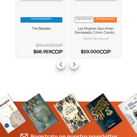
Libro Importado
Tapa blanda
Entrega rápida
VER INFORMACION
VER INFORMACION
The Baddies
Las Mujeres Que Aman
AGREGAR AL
AGREGAR AL
Demasiado
Cómo Cambiar
CARRITO
CARRITO
Nuestra Manera De Amar Y
Robin Norwood
Así Dejar De Sufrir
$
114
.
932
COP
COP
COP
$
68
.
959
$
59
.
000
-
40
%
AGREGAR AL CARRITO
AGREGAR AL CARRITO
Regístrate en nuestro newsletter