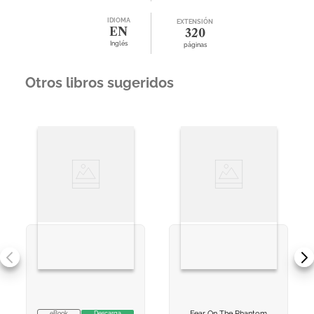
IDIOMA
EXTENSIÓN
EN
320
Inglés
páginas
Otros libros sugeridos
Fear On The Phantom
eBook
Descarga