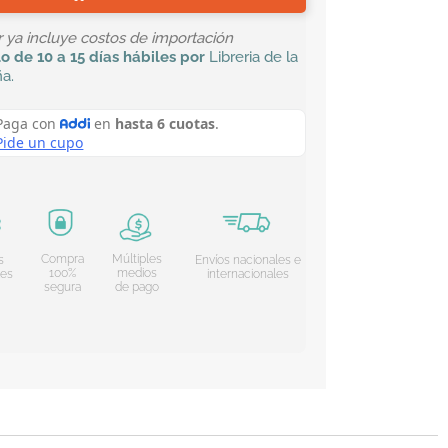
or ya incluye costos de importación
lo
de 10 a 15 días hábiles por
Libreria de la
ña
.
Compra
Múltiples
s
Envíos nacionales e
100%
medios
les
internacionales
segura
de pago