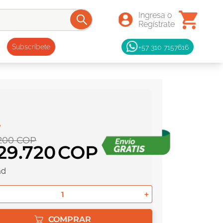
+57 310 7157616
Subscríbete
200
COP
29
.
720
ad
＋
COMPRAR