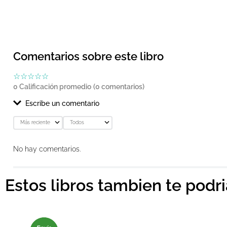
Comentarios sobre este libro
☆
☆
☆
☆
☆
0 Calificación promedio
(0 comentarios)
Escribe un comentario
Más reciente
Todos
Agregar comentario
No hay comentarios.
Título
Estos libros tambien te podr
Califica el producto de 1 a 5 estrellas
★
★
★
★
★