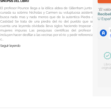
SINOPSIS DEL LIBRO
El profesor Pounce llega a la idilica aldea de Gillenham junto a su
*El val
cunada su sobrino Nicholas y Carmen su voluptuosa asistente en
Recíbe
busca nada mas y nada menos que de la autentica Piedra de la
U
Espa
Castidad Se trata de una piedra del rio del pueblo que segun
cuenta una leyenda olvidada lleva siglos haciendo tropezar a las
mujeres impuras Las pesquisas cientificas del profesor que
incluyen hacer desfilar a las vecinas por el rio y pedir referencias de
c...
Seguir leyendo
Libro
origina