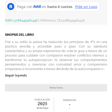
ISBN:
9788449461446
|
Referencia
:
CEL9788449461446
SINOPSIS DEL LIBRO
Fiel a su estilo la autora ha traducido los principios de IFS en una
practica sencilla y accesible paso a paso Con su sabiduria
caracteristica y su propia experiencia de vida te guia a traves de un
proceso para cuidarte con compasion resolver conflictos internos y
transformar tu autopercepcion Al observar tus comportamientos
pensamientos y creencias con curiosidad amor y comprension
empezaras a reconocerte a traves del lente de la autocompasion c...
Seguir leyendo
Temas Varios
PUBLICACIÓN
DIMENSIÓN
2025
-
18 de mayo
-