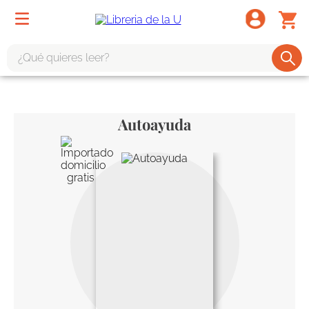
¿Qué quieres leer?
TÉRMINOS MÁS BUSCADOS
1
.
odisea
Autoayuda
2
.
tote bag -
3
.
harry potter
4
.
iliada
5
.
edición especial
6
.
divina comedia
7
.
tarot
8
.
1984
9
.
book haven