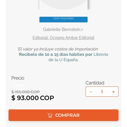
10
.
el cielo selva
Libro Importado
Gabrielle Bernstein
Oceano Ambar Editorial
*El valor ya incluye costos de importación
Recíbelo
de 10 a 15 días hábiles por
Libreria
de la U
España
.
Precio
Cantidad
-
40
%
－
＋
$
155
.
000
COP
$
93
.
000
COMPRAR