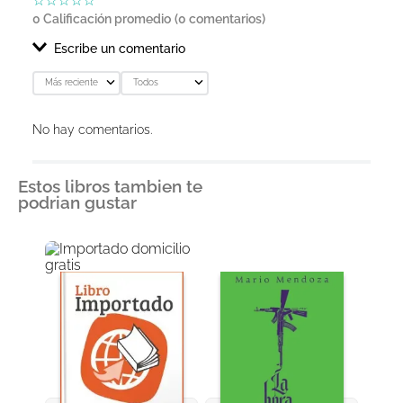
☆
☆
☆
☆
☆
0 Calificación promedio
(0 comentarios)
Escribe un comentario
Más reciente
Todos
Agregar comentario
No hay comentarios.
Título
Estos libros tambien te
podrian gustar
Califica el producto de 1 a 5 estrellas
★
★
★
★
★
Tu nombre
Dirección de email