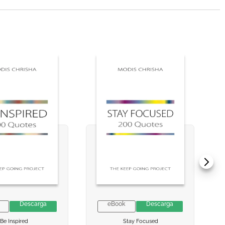
Descarga
eBook
Descarga
 INFORMACION
 INFORMACION
VER INFORMACION
VER INFORMACION
Be Inspired
Stay Focused