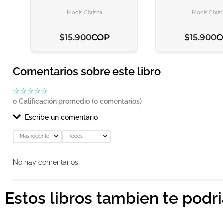
AGREGAR AL CARRITO
AGREGAR AL CARRITO
AGREGAR AL C
AGREGAR AL C
Modis Chrisha
Modis Chris
COP
C
$
15
.
900
$
15
.
900
Comentarios sobre este libro
☆
☆
☆
☆
☆
0 Calificación promedio
(0 comentarios)
Escribe un comentario
Más reciente
Todos
Agregar comentario
No hay comentarios.
Título
Estos libros tambien te podr
Califica el producto de 1 a 5 estrellas