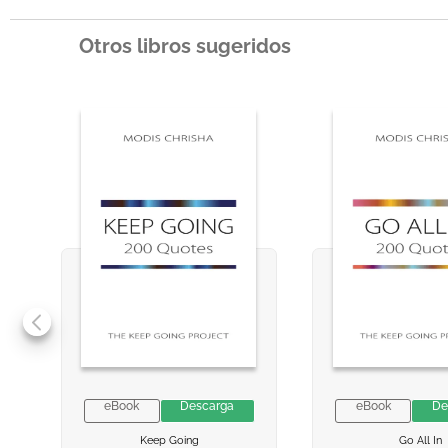
Otros libros sugeridos
eBook
Descarga
eBook
De
VER INFORMACION
VER INFORMACION
VER INFORMA
VER INFORMA
Keep Going
Go All In