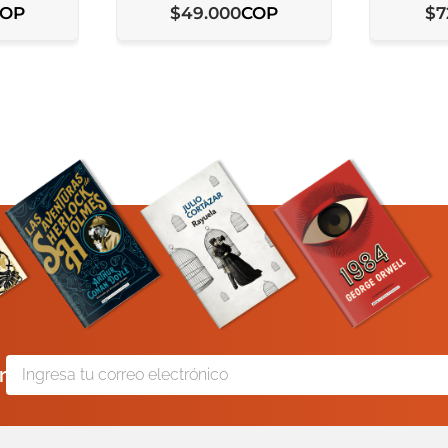
COP
COP
$
49
.
000
$
7
r