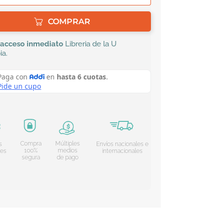
COMPRAR
acceso inmediato
Libreria de la U
ia
.
Compra
Múltiples
s
Envíos nacionales e
100%
medios
les
internacionales
segura
de pago