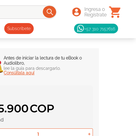
+57 310 7157616
Subscríbete
Antes de iniciar la lectura de tu eBook o
Audiolibro,
lee la guía para descargarlo.
Consúltala aquí
5
.
900
ad
＋