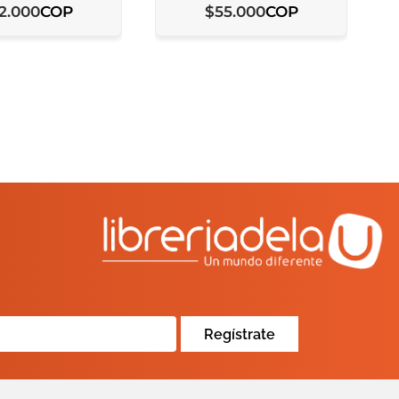
COP
COP
2
.
000
$
55
.
000
Regístrate