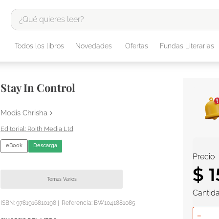
¿Qué quieres leer?
TÉRMINOS MÁS BUSCADOS
Todos los libros
Novedades
Ofertas
Fundas Literarias
1
.
odisea
2
.
tote bag -
Stay In Control
3
.
harry potter
4
.
iliada
Modis Chrisha
5
.
edición especial
Roith Media Ltd
6
.
divina comedia
eBook
Descarga
Precio
7
.
tarot
$
1
8
.
1984
Temas Varios
Cantid
9
.
book haven
ISBN:
9781916810198
|
Referencia
:
BW1041881085
10
.
el cielo selva
－