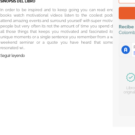
SINOPSIS DEL LIBRO
In order to be inspired and to keep going you can read endless
books watch motivational videos listen to the coolest podcasts
attend amazing events and surround yourself with super motivated
people but very often its not the amount of time you spend doing
Recibe
all those things that keeps you motivated and fascinated its the
Colomb
unique moments or a single sentence you remember from a whole
weekend seminar or a quote you have heard that somehow
resonated wi...
Seguir leyendo
Libro
origina