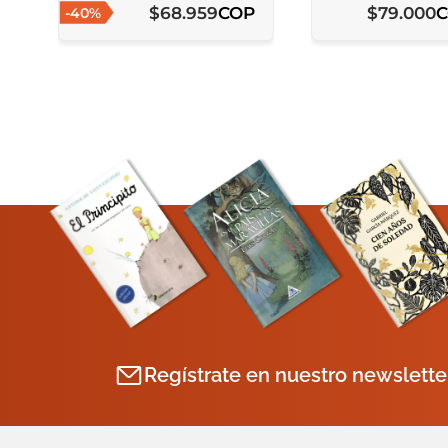
COP
$
68
.
959
$
79
.
000
-
40
%
Regístrate en nuestro newslette