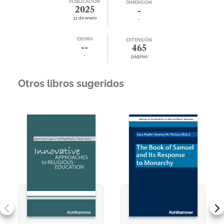
PUBLICACIÓN
DIMENSIÓN
2025
-
31 de enero
-
IDIOMA
EXTENSIÓN
--
465
-
páginas
Otros libros sugeridos