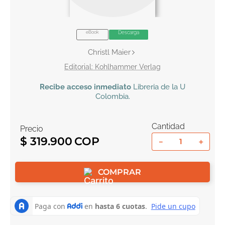
10
.
book haven
eBook
Descarga
Christl Maier
Kohlhammer Verlag
Recibe
acceso inmediato
Libreria de la U
Colombia
.
Cantidad
Precio
$
319
.
900
－
＋
COMPRAR