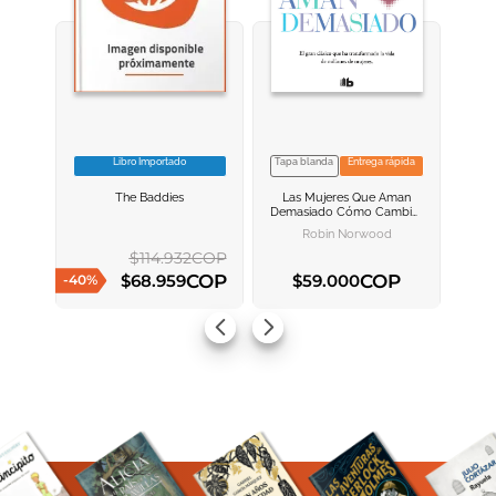
Libro Importado
Tapa blanda
Entrega rápida
VER INFORMACION
VER INFORMACION
The Baddies
Las Mujeres Que Aman
AGREGAR AL
AGREGAR AL
Demasiado
Cómo Cambiar
CARRITO
CARRITO
Nuestra Manera De Amar Y
Robin Norwood
Así Dejar De Sufrir
$
114
.
932
COP
COP
COP
$
68
.
959
$
59
.
000
-
40
%
AGREGAR AL CARRITO
AGREGAR AL CARRITO