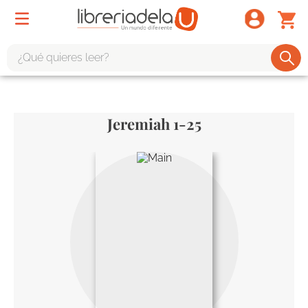
¿Qué quieres leer?
TÉRMINOS MÁS BUSCADOS
1
.
odisea
Jeremiah 1-25
2
.
tote bag -
3
.
harry potter
4
.
iliada
5
.
edición especial
6
.
tarot
7
.
divina comedia
8
.
1984
9
.
ingenieria