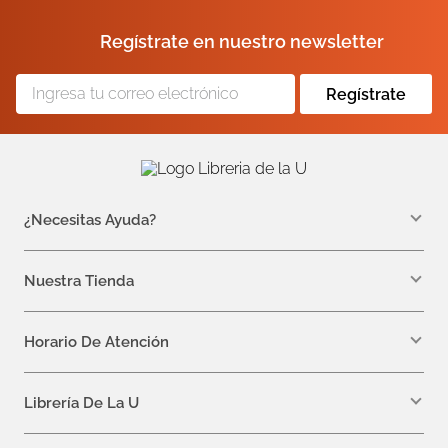
Regístrate en nuestro newsletter
Regístrate
¿Necesitas Ayuda?
WhatsApp +57 310 7157616
servicioalcliente@libreriadelau.com
Nuestra Tienda
Teléfono 601 5800563
Librería de la U - Teusaquillo
Calle 32a # 19- 24
Horario De Atención
Lunes, Jueves y Viernes: 7:00 a.m a 5:00 p.m
Martes y Miércoles: 7:00 a.m a 6:00 p.m.
Librería De La U
¿Quiénes somos?