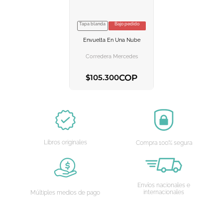
Tapa blanda
Bajo pedido
VER INFORMACION
Envuelta En Una Nube
AGREGAR AL
CARRITO
Corredera Mercedes
COP
$
105
.
300
AGREGAR AL CARRITO
Libros originales
Compra 100% segura
Envíos nacionales e
internacionales
Múltiples medios de pago