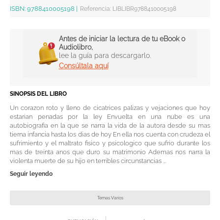
ISBN:
9788410005198
|
Referencia
:
LIBLIBR9788410005198
Antes de iniciar la lectura de tu eBook o
Audiolibro,
lee la guía para descargarlo.
Consúltala aquí
SINOPSIS DEL LIBRO
Un corazon roto y lleno de cicatrices palizas y vejaciones que hoy
estarian penadas por la ley Envuelta en una nube es una
autobiografia en la que se narra la vida de la autora desde su mas
tierna infancia hasta los dias de hoy En ella nos cuenta con crudeza el
sufrimiento y el maltrato fisico y psicologico que sufrio durante los
mas de treinta anos que duro su matrimonio Ademas nos narra la
violenta muerte de su hijo en terribles circunstancias ...
Seguir leyendo
Temas Varios