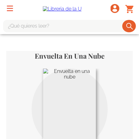
¿Qué quieres leer?
TÉRMINOS MÁS BUSCADOS
1
.
odisea
Envuelta En Una Nube
2
.
tote bag -
3
.
harry potter
4
.
edición especial
5
.
iliada
6
.
1984
7
.
el cielo selva
8
.
divina comedia
9
.
biblia