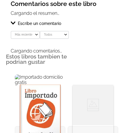
Comentarios sobre este libro
Cargando el resumen…
Escribe un comentario
Más reciente
Todos
Agregar comentario
Cargando comentarios…
Estos libros tambien te
Título
podrian gustar
Califica el producto de 1 a 5 estrellas
★
★
★
★
★
Tu nombre
Dirección de email