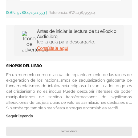
ISBN:
9788471511553
|
Referencia
:
BW1038795504
Antes de iniciar la lectura de tu eBook o
Audiolibro,
lee la guía para descargarlo.
Consúltala aquí
SINOPSIS DEL LIBRO
En un momento como el actual de replanteamiento de las raices de
exageracion de los nacionalismos de secularizacion galopante de
fundamentalismos de intolerancia religiosa la vuelta a los origenes
del cristianismo no es inocua Puede descubrir intereses de poder
manipulaciones de sentido transformaciones de significados
alteraciones de las jerarquias de valores asimilaciones desleales etc
Sin embargo tambien manifiesta entregas encomiables sacrifi...
Seguir leyendo
Temas Varios