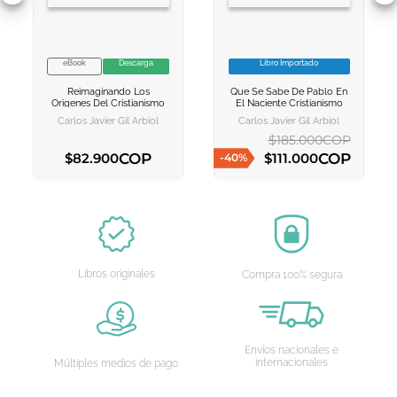
eBook
Descarga
Libro Importado
VER INFORMACION
VER INFORMACION
Reimaginando Los
Que Se Sabe De Pablo En
AGREGAR AL
AGREGAR AL
Origenes Del Cristianismo
El Naciente Cristianismo
CARRITO
CARRITO
Carlos Javier Gil Arbiol
Carlos Javier Gil Arbiol
$
185
.
000
COP
COP
COP
$
82
.
900
$
111
.
000
-
40
%
AGREGAR AL CARRITO
AGREGAR AL CARRITO
Libros originales
Compra 100% segura
Envíos nacionales e
internacionales
Múltiples medios de pago