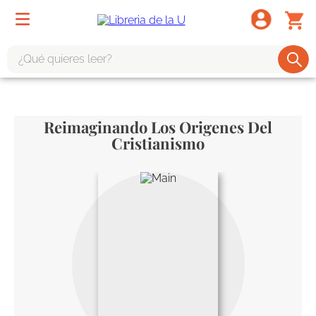
¿Qué quieres leer?
TÉRMINOS MÁS BUSCADOS
1
.
odisea
Reimaginando Los Origenes Del
2
.
tote bag -
Cristianismo
3
.
harry potter
4
.
edición especial
5
.
iliada
6
.
1984
7
.
el cielo selva
8
.
divina comedia
9
.
biblia