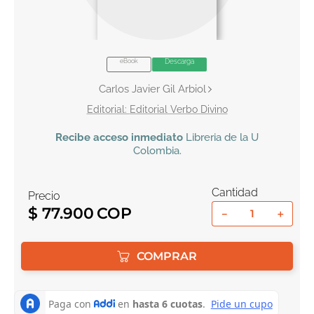
10
.
tarot
eBook
Descarga
Carlos Javier Gil Arbiol
Editorial Verbo Divino
Recibe
acceso inmediato
Libreria de la U
Colombia
.
Cantidad
Precio
$
77
.
900
－
＋
COMPRAR