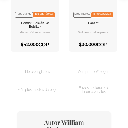
Tapa blanda
Entrega rápida
Libro Impreso
Entrega rápida
VER INFORMACION
VER INFORMACION
Hamlet (edición De
Hamlet
AGREGAR AL
AGREGAR AL
Bolsillo)
CARRITO
CARRITO
William Shakespeare
William Shakespeare
COP
COP
$
42
.
000
$
30
.
000
AGREGAR AL CARRITO
AGREGAR AL CARRITO
Libros originales
Compra 100% segura
Envíos nacionales e
Múltiples medios de pago
internacionales
Autor
William