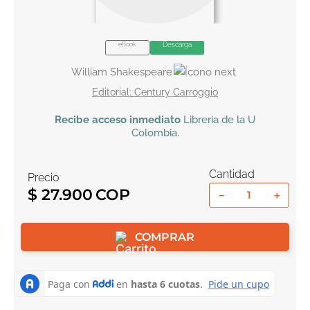
10
.
el cielo selva
eBook
Descarga
William Shakespeare
Century Carroggio
Recibe
acceso inmediato
Libreria de la U
Colombia
.
Cantidad
Precio
$
27
.
900
－
＋
COMPRAR