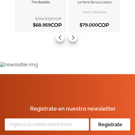
The Baddies
La Hora De Los Lobos
AGREGAR AL
AGREGAR AL
CARRITO
CARRITO
Mario Mendoza
$
114
.
932
COP
COP
COP
$
68
.
959
$
79
.
000
-
40
%
AGREGAR AL CARRITO
AGREGAR AL CARRITO
Regístrate en nuestro newsletter
Regístrate