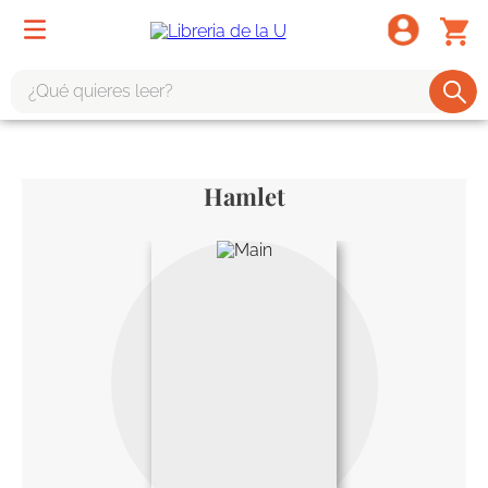
¿Qué quieres leer?
TÉRMINOS MÁS BUSCADOS
1
.
odisea
Hamlet
2
.
tote bag -
3
.
harry potter
4
.
iliada
5
.
edición especial
6
.
divina comedia
7
.
tarot
8
.
1984
9
.
book haven