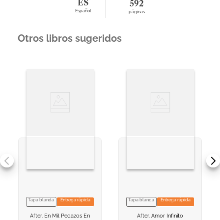
ES
592
Español
páginas
Otros libros sugeridos
Tapa blanda
Entrega rápida
Tapa blanda
Entrega rápida
VER INFORMACION
VER INFORMACION
After. En Mil Pedazos
En
After. Amor Infinito