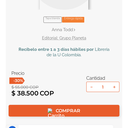
10
.
book haven
Tapa blanda
Entrega rápida
Anna Todd
Grupo Planeta
Recíbelo
entre 1 a 3 días hábiles por
Libreria
de la U
Colombia
.
Precio
Cantidad
-
30
%
－
＋
$
55
.
000
COP
$
38
.
500
COMPRAR