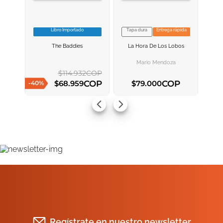
Libro Importado
Tapa dura
Entrega rápida
VER INFORMACION
VER INFORMACION
The Baddies
La Hora De Los Lobos
AGREGAR AL
AGREGAR AL
CARRITO
CARRITO
Mario Mendoza
$
114
.
932
COP
COP
COP
$
68
.
959
$
79
.
000
-
40
%
AGREGAR AL CARRITO
AGREGAR AL CARRITO
Regístrate en nuestro newsletter