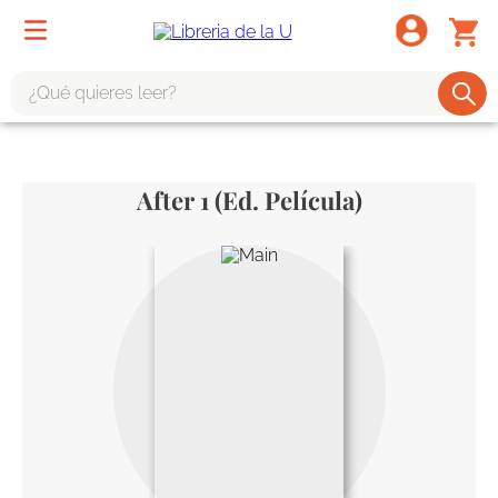
¿Qué quieres leer?
TÉRMINOS MÁS BUSCADOS
1
.
odisea
After 1 (Ed. Película)
2
.
tote bag -
3
.
harry potter
4
.
iliada
5
.
edición especial
6
.
tarot
7
.
divina comedia
8
.
1984
9
.
el cielo selva