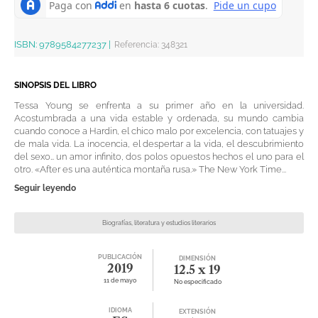
ISBN:
9789584277237
|
Referencia
:
348321
SINOPSIS DEL LIBRO
Tessa Young se enfrenta a su primer año en la universidad.
Acostumbrada a una vida estable y ordenada, su mundo cambia
cuando conoce a Hardin, el chico malo por excelencia, con tatuajes y
de mala vida. La inocencia, el despertar a la vida, el descubrimiento
del sexo… un amor infinito, dos polos opuestos hechos el uno para el
otro. «After es una auténtica montaña rusa.» The New York Time...
Seguir leyendo
Biografías, literatura y estudios literarios
PUBLICACIÓN
DIMENSIÓN
2019
12.5 x 19
11 de mayo
No especificado
IDIOMA
EXTENSIÓN