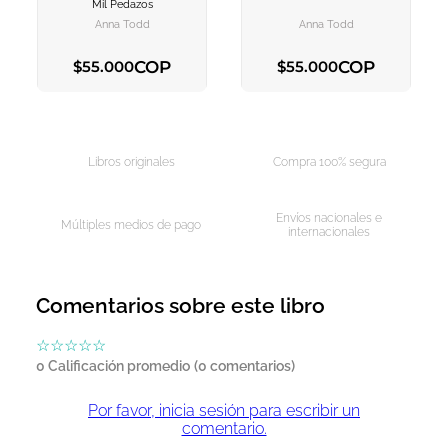
AGREGAR AL
AGREGAR AL
Mil Pedazos
CARRITO
CARRITO
Anna Todd
Anna Todd
COP
COP
$
55
.
000
$
55
.
000
AGREGAR AL CARRITO
AGREGAR AL CARRITO
Libros originales
Compra 100% segura
Envíos nacionales e
Múltiples medios de pago
internacionales
Comentarios sobre este libro
☆
☆
☆
☆
☆
0 Calificación promedio
(0 comentarios)
Por favor, inicia sesión para escribir un
comentario.