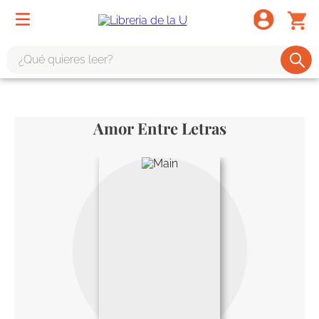
¿Qué quieres leer?
TÉRMINOS MÁS BUSCADOS
1
.
odisea
Amor Entre Letras
2
.
tote bag -
3
.
harry potter
4
.
iliada
5
.
edición especial
6
.
divina comedia
7
.
tarot
8
.
1984
9
.
book haven