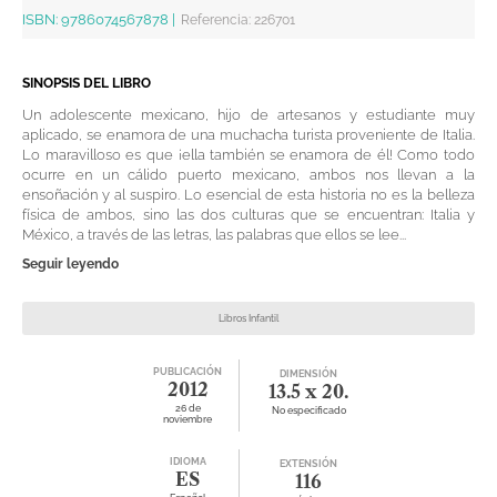
ISBN:
9786074567878
|
Referencia
:
226701
SINOPSIS DEL LIBRO
Un adolescente mexicano, hijo de artesanos y estudiante muy
aplicado, se enamora de una muchacha turista proveniente de Italia.
Lo maravilloso es que ¡ella también se enamora de él! Como todo
ocurre en un cálido puerto mexicano, ambos nos llevan a la
ensoñación y al suspiro. Lo esencial de esta historia no es la belleza
física de ambos, sino las dos culturas que se encuentran: Italia y
México, a través de las letras, las palabras que ellos se lee...
Seguir leyendo
Libros Infantil
PUBLICACIÓN
DIMENSIÓN
2012
13.5 x 20.
26 de
No especificado
noviembre
IDIOMA
EXTENSIÓN
ES
116