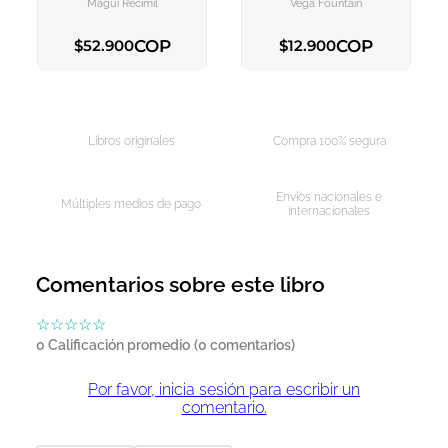
Magui Recimil
Vega Fountain
COP
COP
$
52
.
900
$
12
.
900
AGREGAR AL CARRITO
AGREGAR AL CARRITO
Libros originales
Compra 100% segura
Envíos nacionales e
Múltiples medios de pago
internacionales
Comentarios sobre este libro
☆
☆
☆
☆
☆
0 Calificación promedio
(0 comentarios)
Por favor, inicia sesión para escribir un
comentario.