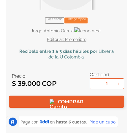
10
.
el cielo selva
Tapa blanda
Entrega rápida
Jorge Antonio García
Promolibro
Recíbelo
entre 1 a 3 días hábiles por
Libreria
de la U
Colombia
.
Cantidad
Precio
$
39
.
000
－
＋
COMPRAR