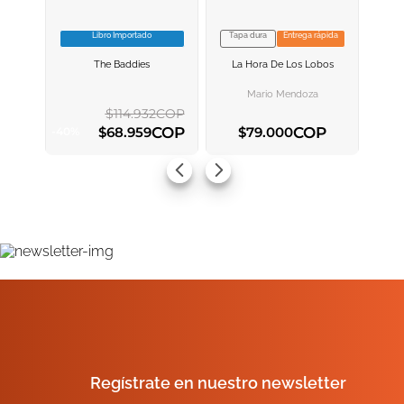
Libro Importado
Tapa dura
Entrega rápida
VER INFORMACION
VER INFORMACION
The Baddies
La Hora De Los Lobos
AGREGAR AL
AGREGAR AL
CARRITO
CARRITO
Mario Mendoza
$
114
.
932
COP
COP
COP
$
68
.
959
$
79
.
000
-
40
%
AGREGAR AL CARRITO
AGREGAR AL CARRITO
Regístrate en nuestro newsletter