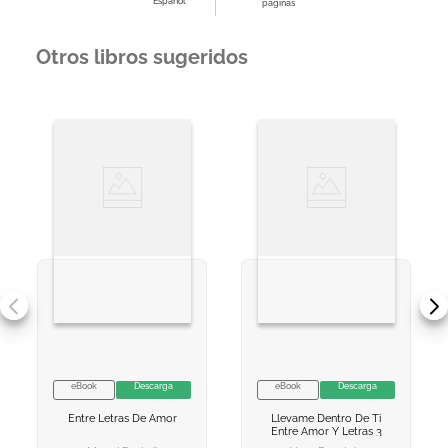
Español
páginas
Otros libros sugeridos
eBook
Descarga
eBook
Descarga
VER INFORMACION
VER INFORMACION
Entre Letras De Amor
Llevame Dentro De Ti
AGREGAR AL
AGREGAR AL
Entre Amor Y Letras 3
CARRITO
CARRITO