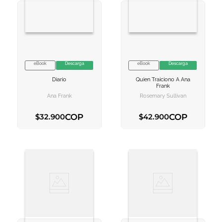
eBook
Descarga
eBook
Descarga
VER INFORMACION
VER INFORMACION
Diario
Quien Traiciono A Ana
AGREGAR AL
AGREGAR AL
Frank
CARRITO
CARRITO
Ana Frank
Rosemary Sullivan
COP
COP
$
32
.
900
$
42
.
900
AGREGAR AL CARRITO
AGREGAR AL CARRITO