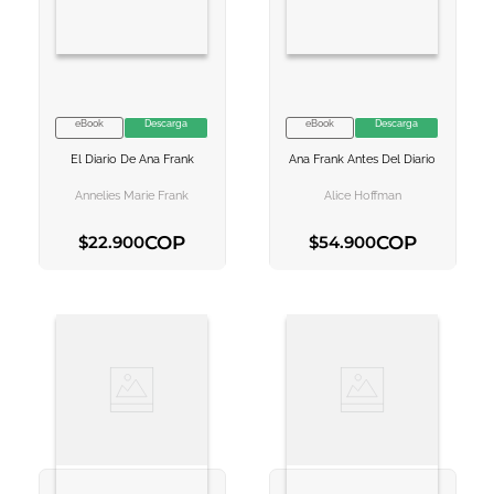
eBook
Descarga
eBook
Descarga
VER INFORMACION
VER INFORMACION
El Diario De Ana Frank
Ana Frank Antes Del Diario
AGREGAR AL
AGREGAR AL
CARRITO
CARRITO
Annelies Marie Frank
Alice Hoffman
COP
COP
$
22
.
900
$
54
.
900
AGREGAR AL CARRITO
AGREGAR AL CARRITO