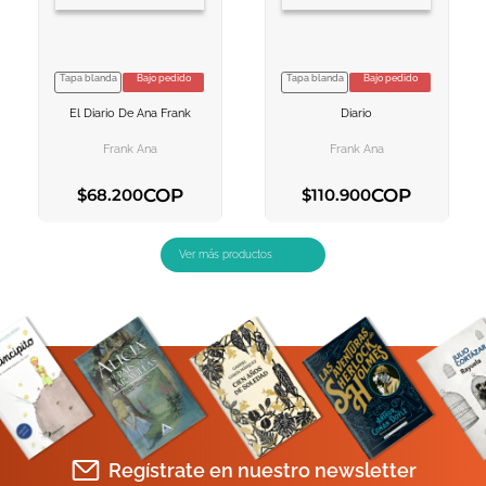
Tapa blanda
Bajo pedido
Tapa blanda
Bajo pedido
VER INFORMACION
VER INFORMACION
El Diario De Ana Frank
Diario
AGREGAR AL
AGREGAR AL
CARRITO
CARRITO
Frank Ana
Frank Ana
COP
COP
$
68
.
200
$
110
.
900
AGREGAR AL CARRITO
AGREGAR AL CARRITO
Regístrate en nuestro newsletter