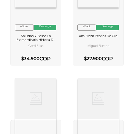
eBook
Descarga
eBook
Descarga
VER INFORMACION
VER INFORMACION
Saludos Y Besos
La
Ana Frank Pepitas De Oro
AGREGAR AL
AGREGAR AL
Extraordinaria Historia De
CARRITO
CARRITO
La Familia De Ana Frank
Gerti Elias
Miguel Bustos
COP
COP
$
34
.
900
$
27
.
900
AGREGAR AL CARRITO
AGREGAR AL CARRITO