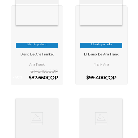
Libro Importado
Libro Importado
VER INFORMACION
VER INFORMACION
Diario De Ana Frankel
El Diario De Ana Frank
AGREGAR AL
AGREGAR AL
CARRITO
CARRITO
Ana Frank
Frank Ana
$
146
.
100
COP
COP
COP
$
87
.
660
$
99
.
400
-
40
%
AGREGAR AL CARRITO
AGREGAR AL CARRITO