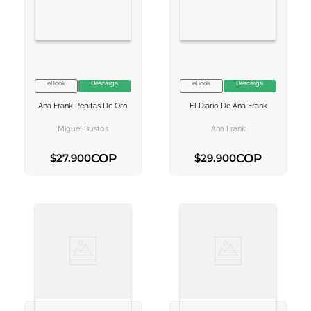
eBook
Descarga
eBook
Descarga
VER INFORMACION
VER INFORMACION
Ana Frank Pepitas De Oro
El Diario De Ana Frank
AGREGAR AL
AGREGAR AL
CARRITO
CARRITO
Miguel Bustos
Ana Frank
COP
COP
$
27
.
900
$
29
.
900
AGREGAR AL CARRITO
AGREGAR AL CARRITO