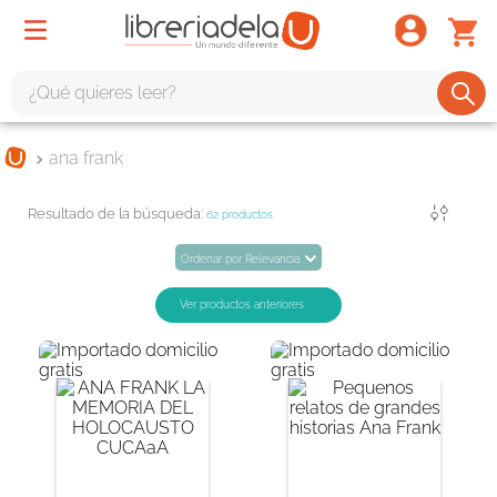
¿Qué quieres leer?
TÉRMINOS MÁS BUSCADOS
ana frank
1
.
odisea
Filtrar
2
.
tote bag -
62
productos
3
.
harry potter
Ordenar por
Relevancia
4
.
edición especial
5
.
iliada
6
.
1984
7
.
el cielo selva
8
.
divina comedia
9
.
tarot