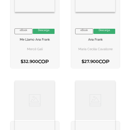
eBook
Descarga
eBook
Descarga
VER INFORMACION
VER INFORMACION
Me Llamo Ana Frank
Ana Frank
AGREGAR AL
AGREGAR AL
CARRITO
CARRITO
Mercè Galí
Maria Cecilia Cavallone
COP
COP
$
32
.
900
$
27
.
900
AGREGAR AL CARRITO
AGREGAR AL CARRITO