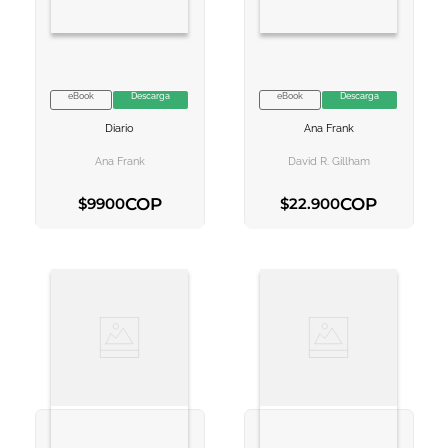
eBook
Descarga
eBook
Descarga
VER INFORMACION
VER INFORMACION
Diario
Ana Frank
AGREGAR AL
AGREGAR AL
CARRITO
CARRITO
Ana Frank
David R. Gillham
COP
COP
$
9900
$
22
.
900
AGREGAR AL CARRITO
AGREGAR AL CARRITO