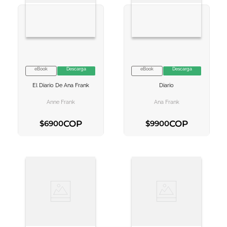
eBook
Descarga
eBook
Descarga
VER INFORMACION
VER INFORMACION
El Diario De Ana Frank
Diario
AGREGAR AL
AGREGAR AL
CARRITO
CARRITO
Anne Frank
Ana Frank
COP
COP
$
6900
$
9900
AGREGAR AL CARRITO
AGREGAR AL CARRITO