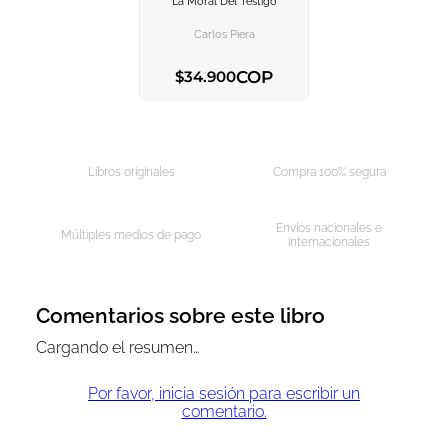
La Moral Del Testigo
AGREGAR AL
CARRITO
Carlos Piera
COP
$
34
.
900
AGREGAR AL CARRITO
Libros originales
Compra 100% segura
Envíos nacionales e
Múltiples medios de pago
internacionales
Comentarios sobre este libro
Cargando el resumen…
Por favor, inicia sesión para escribir un
comentario.