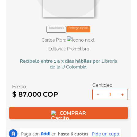
10
.
tarot
Tapa blanda
Entrega rápida
Carlos Piera
Promolibro
Recíbelo
entre 1 a 3 días hábiles por
Libreria
de la U
Colombia
.
Cantidad
Precio
$
87
.
000
－
＋
COMPRAR