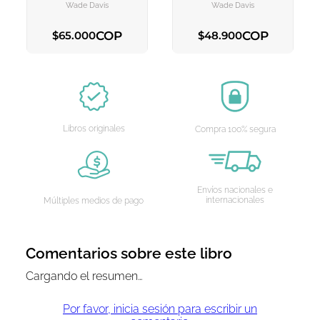
Wade Davis
Wade Davis
COP
COP
$
65
.
000
$
48
.
900
AGREGAR AL CARRITO
AGREGAR AL CARRITO
Libros originales
Compra 100% segura
Envíos nacionales e
internacionales
Múltiples medios de pago
Comentarios sobre este libro
Cargando el resumen…
Por favor, inicia sesión para escribir un