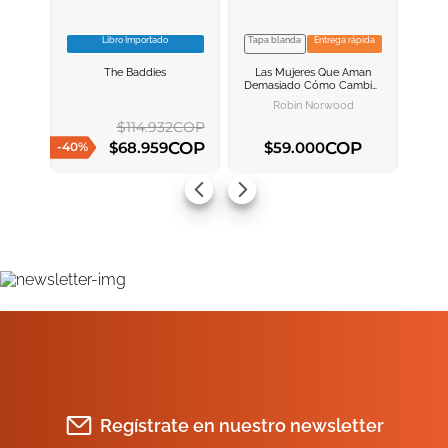
Libro Importado
Tapa blanda
Entrega rápida
VER INFORMACION
VER INFORMACION
The Baddies
Las Mujeres Que Aman
AGREGAR AL
AGREGAR AL
Demasiado
Cómo Cambiar
CARRITO
CARRITO
Nuestra Manera De Amar Y
Robin Norwood
Así Dejar De Sufrir
$
114
.
932
COP
COP
COP
$
68
.
959
$
59
.
000
-
40
%
AGREGAR AL CARRITO
AGREGAR AL CARRITO
Regístrate en nuestro newsletter