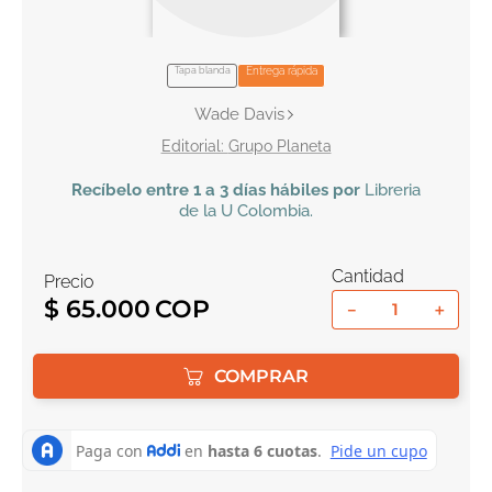
10
.
book haven
Tapa blanda
Entrega rápida
Wade Davis
Grupo Planeta
Recíbelo
entre 1 a 3 días hábiles por
Libreria
de la U
Colombia
.
Cantidad
Precio
$
65
.
000
－
＋
COMPRAR