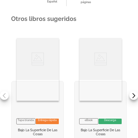
Español
páginas
Otros libros sugeridos
Tapa blanda
Entrega rápida
eBook
Descarga
VER INFORMACION
VER INFORMACION
Bajo La Superficie De Las
Bajo La Superficie De Las
AGREGAR AL
AGREGAR AL
Cosas
Cosas
CARRITO
CARRITO