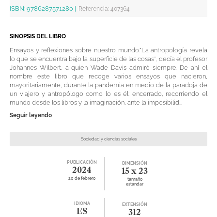
ISBN:
9786287571280
|
Referencia
:
407364
SINOPSIS DEL LIBRO
Ensayos y reflexiones sobre nuestro mundo.“La antropología revela
lo que se encuentra bajo la superficie de las cosas”, decía el profesor
Johannes Wilbert, a quien Wade Davis admiró siempre. De ahí el
nombre este libro que recoge varios ensayos que nacieron,
mayoritariamente, durante la pandemia en medio de la paradoja de
un viajero y antropólogo como lo es él: encerrado, recorriendo el
mundo desde los libros y la imaginación, ante la imposibilid...
Seguir leyendo
Sociedad y ciencias sociales
PUBLICACIÓN
DIMENSIÓN
2024
15 x 23
20 de febrero
tamaño
estándar
IDIOMA
EXTENSIÓN
ES
312