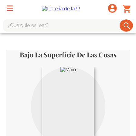
¿Qué quieres leer?
TÉRMINOS MÁS BUSCADOS
1
.
odisea
Bajo La Superficie De Las Cosas
2
.
tote bag -
3
.
harry potter
4
.
iliada
5
.
edición especial
6
.
tarot
7
.
divina comedia
8
.
1984
9
.
ingenieria