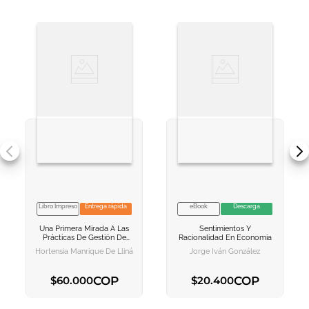
Libro Impreso
Entrega rápida
eBook
Descarga
VER INFORMACION
VER INFORMACION
Una Primera Mirada A Las
Sentimientos Y
AGREGAR AL
AGREGAR AL
Prácticas De Gestión De
Racionalidad En Economia
CARRITO
CARRITO
Las Empresas De Servicios
Hortensia Manrique De Llinás
Jorge Iván González
Inmobiliarios De La Ciudad
De Bogotá
COP
COP
$
60
.
000
$
20
.
400