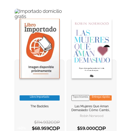
Libro Importado
Tapa blanda
Entrega rápida
VER INFORMACION
VER INFORMACION
The Baddies
Las Mujeres Que Aman
AGREGAR AL
AGREGAR AL
Demasiado
Cómo Cambiar
CARRITO
CARRITO
Nuestra Manera De Amar Y
Robin Norwood
Así Dejar De Sufrir
$
114
.
932
COP
COP
COP
$
68
.
959
$
59
.
000
-
40
%