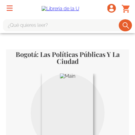
¿Qué quieres leer?
TÉRMINOS MÁS BUSCADOS
1
.
odisea
Bogotá: Las Políticas Públicas Y La
2
.
tote bag -
Ciudad
3
.
harry potter
4
.
iliada
5
.
edición especial
6
.
tarot
7
.
divina comedia
8
.
1984
9
.
ingenieria