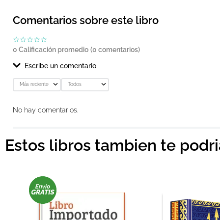
Comentarios sobre este libro
☆
☆
☆
☆
☆
0 Calificación promedio
(0 comentarios)
Escribe un comentario
Más reciente
Todos
Agregar comentario
No hay comentarios.
Título
Estos libros tambien te podr
Califica el producto de 1 a 5 estrellas
★
★
★
★
★
Tu nombre