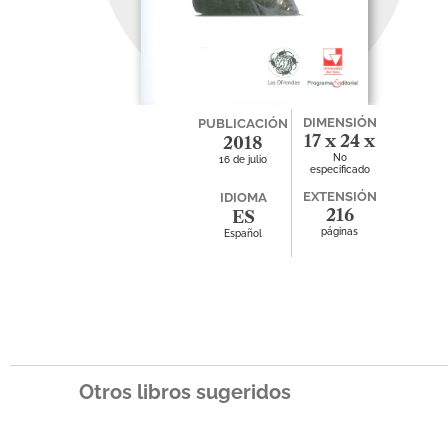
DIMENSIÓN
PUBLICACIÓN
17 x 24 x
2018
No
16 de julio
1.4
especificado
EXTENSIÓN
IDIOMA
216
ES
páginas
Español
Otros libros sugeridos