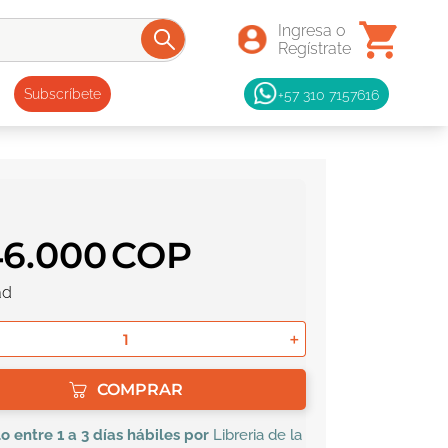
+57 310 7157616
Subscríbete
46
.
000
ad
＋
COMPRAR
lo
entre 1 a 3 días hábiles por
Libreria de la