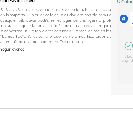
SINOPSIS DEL LIBRO
U
Colo
Far?as viv?a en el encuentro, en el suceso fortuito, en el accidente,
en la sorpresa. Cualquier calle de la ciudad era posible para Far?as,
cualquier biblioteca pod?a ser el lugar de una ligera o profunda
lectura, cualquier taberna o cafet?n era el punto para el regocijo de
la conversaci?n. No ten?a citas con nadie, ?ramos los nadies los que
?bamos hac?a ?l, el solitario que siempre nos hizo creer que lo
acompa?aba una muchedumbre. Ese es el sent...
Seguir leyendo
Libro
origina