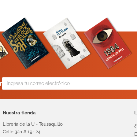
r
Nuestra tienda
L
Librería de la U - Teusaquillo
¿
Calle 32a # 19- 24
E