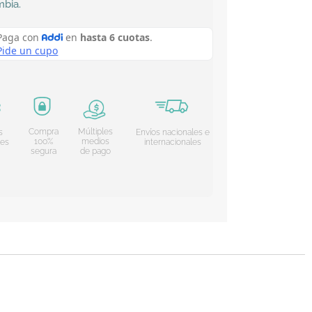
mbia
.
Compra
Múltiples
s
Envíos nacionales e
100%
medios
les
internacionales
segura
de pago