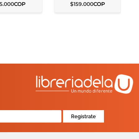
COP
COP
5
.
000
$
159
.
000
Regístrate