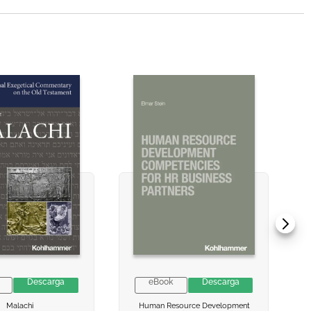
Descarga
eBook
Descarga
 INFORMACION
 INFORMACION
VER INFORMACION
VER INFORMACION
Malachi
Human Resource Development