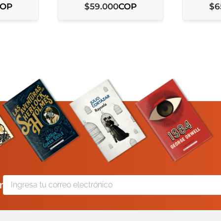
COP
COP
$
59
.
000
$
6
r