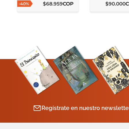
COP
$
68
.
959
$
90
.
000
-
40
%
Regístrate en nuestro newslette