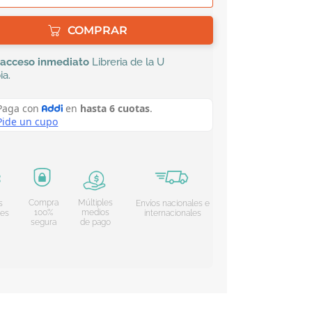
COMPRAR
acceso inmediato
Libreria de la U
ia
.
Compra
Múltiples
s
Envíos nacionales e
100%
medios
les
internacionales
segura
de pago