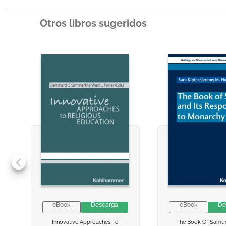
Otros libros sugeridos
eBook
Descarga
eBook
De
VER INFORMACION
VER INFORMACION
VER INFORMA
VER INFORMA
Innovative Approaches To
The Book Of Samue