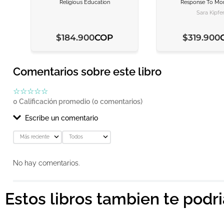
Religious Education
Response To Mo
AGREGAR AL CARRITO
AGREGAR AL CARRITO
AGREGAR AL C
AGREGAR AL C
Sara Kipfe
COP
$
184
.
900
$
319
.
900
Comentarios sobre este libro
☆
☆
☆
☆
☆
0 Calificación promedio
(0 comentarios)
Escribe un comentario
Más reciente
Todos
Agregar comentario
No hay comentarios.
Título
Estos libros tambien te podr
Califica el producto de 1 a 5 estrellas