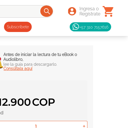
+57 310 7157616
Subscríbete
Antes de iniciar la lectura de tu eBook o
Audiolibro,
lee la guía para descargarlo.
Consúltala aquí
12
.
900
ad
＋