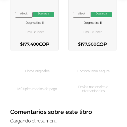
eBook
Descarga
eBook
Descarga
VER INFORMACION
VER INFORMACION
Dogmatics Iii
Dogmatics Ii
AGREGAR AL
AGREGAR AL
CARRITO
CARRITO
Emil Brunner
Emil Brunner
COP
COP
$
177
.
400
$
177
.
500
AGREGAR AL CARRITO
AGREGAR AL CARRITO
Libros originales
Compra 100% segura
Envíos nacionales e
Múltiples medios de pago
internacionales
Comentarios sobre este libro
Cargando el resumen…