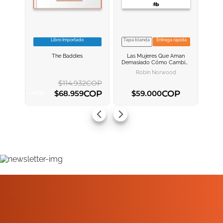
Libro Importado
Tapa blanda
Entrega rápida
VER INFORMACION
VER INFORMACION
The Baddies
Las Mujeres Que Aman
AGREGAR AL
AGREGAR AL
Demasiado
Cómo Cambiar
CARRITO
CARRITO
Nuestra Manera De Amar Y
Robin Norwood
Así Dejar De Sufrir
$
114
.
932
COP
COP
COP
$
68
.
959
$
59
.
000
-
40
%
AGREGAR AL CARRITO
AGREGAR AL CARRITO