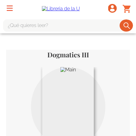
¿Qué quieres leer?
TÉRMINOS MÁS BUSCADOS
1
.
odisea
Dogmatics III
2
.
tote bag -
3
.
harry potter
4
.
iliada
5
.
edición especial
6
.
tarot
7
.
divina comedia
8
.
1984
9
.
ingenieria