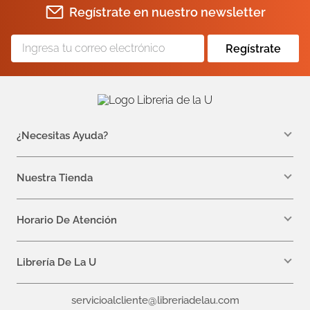
Regístrate en nuestro newsletter
Regístrate
¿Necesitas Ayuda?
WhatsApp +57 310 7157616
servicioalcliente@libreriadelau.com
Nuestra Tienda
Teléfono 601 5800563
Librería de la U - Teusaquillo
Calle 32a # 19- 24
Horario De Atención
Lunes, Jueves y Viernes: 7:00 a.m a 5:00 p.m
Martes y Miércoles: 7:00 a.m a 6:00 p.m.
Librería De La U
¿Quiénes somos?
servicioalcliente@libreriadelau.com
Editoriales aliadas