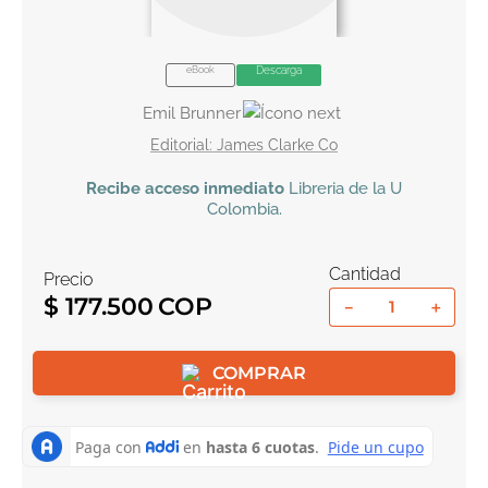
10
.
book haven
eBook
Descarga
Emil Brunner
James Clarke Co
Recibe
acceso inmediato
Libreria de la U
Colombia
.
Cantidad
Precio
$
177
.
500
－
＋
COMPRAR