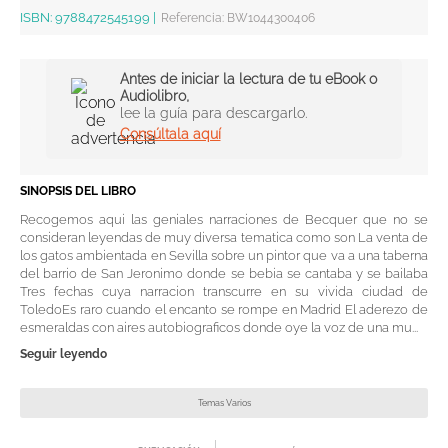
ISBN:
9788472545199
|
Referencia
:
BW1044300406
Antes de iniciar la lectura de tu eBook o
Audiolibro,
lee la guía para descargarlo.
Consúltala aquí
SINOPSIS DEL LIBRO
Recogemos aqui las geniales narraciones de Becquer que no se
consideran leyendas de muy diversa tematica como son La venta de
los gatos ambientada en Sevilla sobre un pintor que va a una taberna
del barrio de San Jeronimo donde se bebia se cantaba y se bailaba
Tres fechas cuya narracion transcurre en su vivida ciudad de
ToledoEs raro cuando el encanto se rompe en Madrid El aderezo de
esmeraldas con aires autobiograficos donde oye la voz de una mu...
Seguir leyendo
Temas Varios