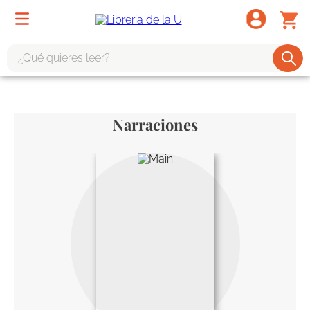
¿Qué quieres leer?
TÉRMINOS MÁS BUSCADOS
1
.
odisea
Narraciones
2
.
tote bag -
3
.
harry potter
4
.
edición especial
5
.
iliada
6
.
tarot
7
.
divina comedia
8
.
1984
9
.
el cielo selva