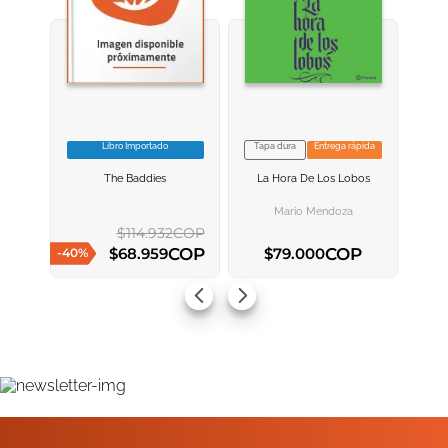
Libro Importado
Tapa dura
Entrega rápida
VER INFORMACION
VER INFORMACION
The Baddies
La Hora De Los Lobos
AGREGAR AL
AGREGAR AL
CARRITO
CARRITO
Mario Mendoza
$
114
.
932
COP
COP
COP
$
68
.
959
$
79
.
000
-
40
%
AGREGAR AL CARRITO
AGREGAR AL CARRITO