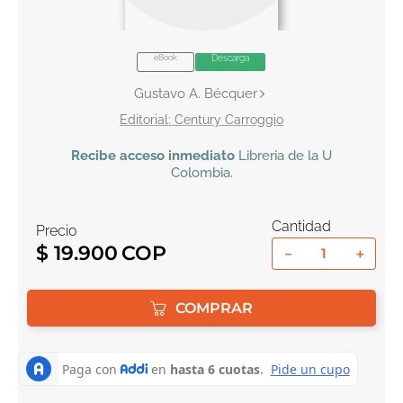
10
.
book haven
eBook
Descarga
Gustavo A. Bécquer
Century Carroggio
Recibe
acceso inmediato
Libreria de la U
Colombia
.
Cantidad
Precio
$
19
.
900
－
＋
COMPRAR