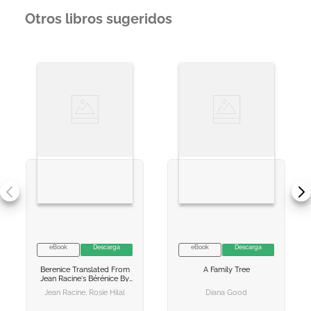
Otros libros sugeridos
eBook
Descarga
eBook
Descarga
VER INFORMACION
VER INFORMACION
Berenice
Translated From
A Family Tree
AGREGAR AL
AGREGAR AL
Jean Racine's Bérénice By
CARRITO
CARRITO
Rosie Hilal
Jean Racine, Rosie Hilal
Diana Good