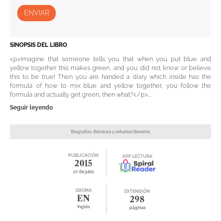
ENVIAR
SINOPSIS DEL LIBRO
<p>Imagine that someone tells you that when you put blue and
yellow together this makes green, and you did not know or believe
this to be true! Then you are handed a diary which inside has the
formula of how to mix blue and yellow together, you follow the
formula and actually get green, then what?</p>...
Seguir leyendo
Biografías, literatura y estudios literarios
PUBLICACIÓN
APP LECTURA
2015
27 de julio
IDIOMA
EXTENSIÓN
EN
298
Inglés
páginas