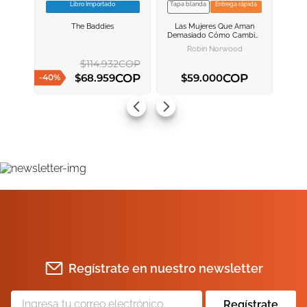
Libro Importado
Tapa blanda
Entrega rápida
VER INFORMACION
VER INFORMACION
The Baddies
Las Mujeres Que Aman
AGREGAR AL
AGREGAR AL
Demasiado
Cómo Cambiar
CARRITO
CARRITO
Nuestra Manera De Amar Y
Robin Norwood
Así Dejar De Sufrir
$
114
.
932
COP
COP
COP
$
68
.
959
$
59
.
000
-
40
%
AGREGAR AL CARRITO
AGREGAR AL CARRITO
Regístrate en nuestro newsletter
Regístrate