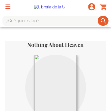
¿Qué quieres leer?
TÉRMINOS MÁS BUSCADOS
1
.
odisea
Nothing About Heaven
2
.
tote bag -
3
.
harry potter
4
.
iliada
5
.
edición especial
6
.
tarot
7
.
divina comedia
8
.
1984
9
.
ingenieria