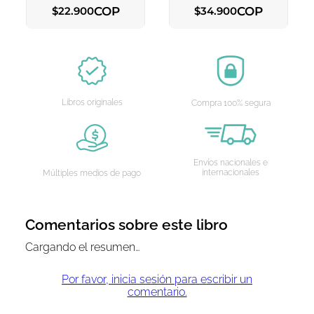
COP
COP
$
22
.
900
$
34
.
900
AGREGAR AL CARRITO
AGREGAR AL CARRITO
Libros originales
Compra 100% segura
Envíos nacionales e
internacionales
Múltiples medios de pago
Comentarios sobre este libro
Cargando el resumen…
Por favor, inicia sesión para escribir un
comentario.