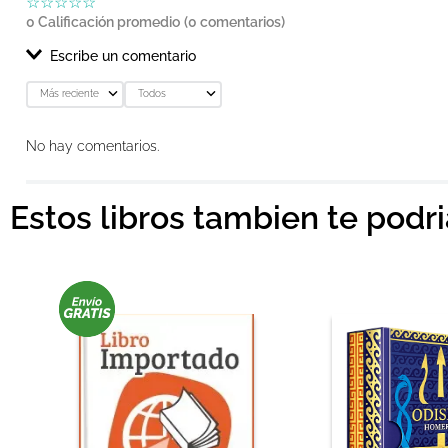
☆
☆
☆
☆
☆
0 Calificación promedio
(0 comentarios)
Escribe un comentario
Más reciente
Todos
Agregar comentario
No hay comentarios.
Título
Estos libros tambien te podr
Califica el producto de 1 a 5 estrellas
★
★
★
★
★
Tu nombre
Dirección de email