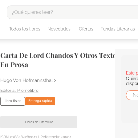
¿Qué quieres leer?
TÉRMINOS MÁS BUSCADOS
Todos los libros
Novedades
Ofertas
Fundas Literarias
1
.
odisea
2
.
tote bag -
Carta De Lord Chandos Y Otros Textos
3
.
harry potter
En Prosa
4
.
edición especial
Este 
Quier
5
.
iliada
Hugo Von Hofmannsthal
dispo
6
.
1984
Promolibro
7
.
el cielo selva
Libro físico
Entrega rápida
8
.
divina comedia
9
.
biblia
Libros de Literatura
10
.
tarot
ISBN:
9788484280941
|
Referencia
:
49504