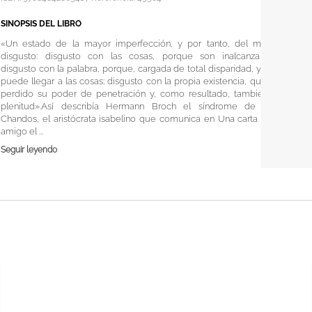
SINOPSIS DEL LIBRO
«Un estado de la mayor imperfección, y por tanto, del mayor
disgusto: disgusto con las cosas, porque son inalcanzables,
disgusto con la palabra, porque, cargada de total disparidad, ya no
puede llegar a las cosas; disgusto con la propia existencia, que ha
perdido su poder de penetración y, como resultado, también la
plenitud».Así describía Hermann Broch el síndrome de lord
Chandos, el aristócrata isabelino que comunica en Una carta a su
amigo el ...
Seguir leyendo