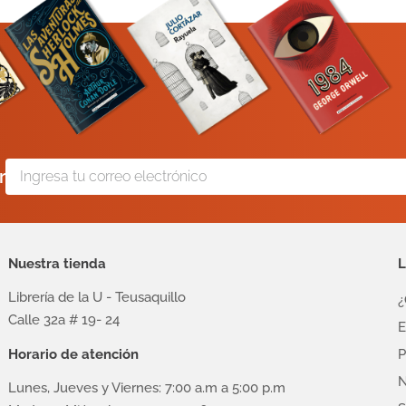
r
Nuestra tienda
L
Librería de la U - Teusaquillo
¿
Calle 32a # 19- 24
E
Horario de atención
P
N
Lunes, Jueves y Viernes: 7:00 a.m a 5:00 p.m