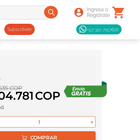
+57 310 7157616
Subscríbete
635
COP
104
.
781
ad
＋
COMPRAR