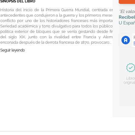
SINOPSIS DEL LIBRO
Historia del inicio de la Primera Guerra Mundial, centrada en los
*El val
antecedentes que condujeron a la guerra y los primeros meses del
Recíbe
conflicto por uno de los historiadores franceses más importantes.
U
Espa
Seriedad académica y tono divulgativo para todos los públicos. La
política exterior de bloques que se venía gestando desde finales
del siglo XIX, junto con la rivalidad entre Francia y Alemania,
enconada después de la derrota francesa de 1870, provocaro...
Seguir leyendo
Libro
origina