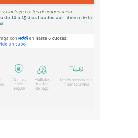
or ya incluye costos de importación
lo
de 10 a 15 días hábiles por
Libreria de la
ña
.
Compra
Múltiples
s
Envíos nacionales e
100%
medios
les
internacionales
segura
de pago