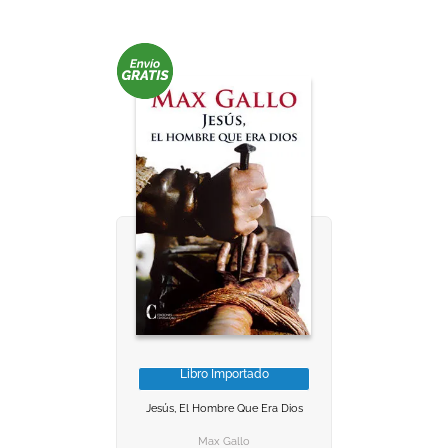
Libro Importado
VER INFORMACION
VER INFORMACION
Jesús, El Hombre Que Era Dios
AGREGAR AL CARRITO
AGREGAR AL CARRITO
Max Gallo