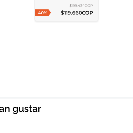
$
199
.
434
COP
COP
$
119
.
660
-
40
%
ian gustar