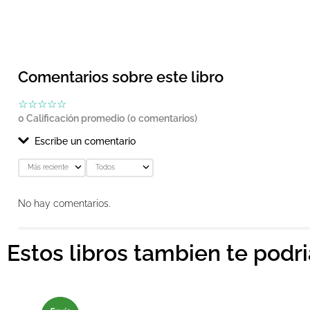
Comentarios sobre este libro
☆
☆
☆
☆
☆
0 Calificación promedio
(0 comentarios)
Escribe un comentario
Más reciente
Todos
Agregar comentario
No hay comentarios.
Título
Estos libros tambien te podr
Califica el producto de 1 a 5 estrellas
★
★
★
★
★