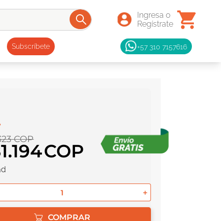
+57 310 7157616
Subscríbete
323
COP
1
.
194
ad
＋
COMPRAR