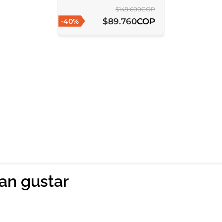
$
149
.
600
COP
COP
$
89
.
760
-
40
%
ian gustar