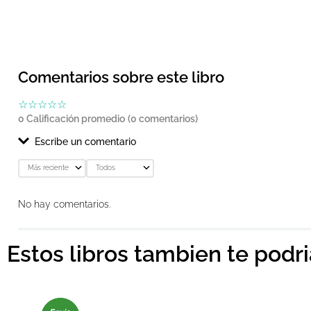
Comentarios sobre este libro
☆
☆
☆
☆
☆
0 Calificación promedio
(0 comentarios)
Escribe un comentario
Más reciente
Todos
Agregar comentario
No hay comentarios.
Título
Estos libros tambien te podr
Califica el producto de 1 a 5 estrellas
★
★
★
★
★