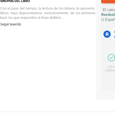
SINOPSIS DEL LIBRO
Con el paso del tiempo, la lectura de los tebeos le aproximó a los
*El val
libros. Aquí dejaconstancia, exclusivamente, de los primeros que
Recíbe
leyó, los que responden al título dellibro....
U
Espa
Seguir leyendo
Libro
origina