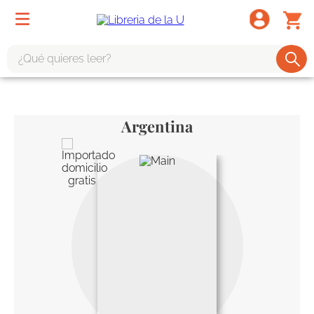
¿Qué quieres leer?
TÉRMINOS MÁS BUSCADOS
1
.
odisea
Argentina
2
.
tote bag -
3
.
harry potter
4
.
edición especial
5
.
iliada
6
.
tarot
7
.
divina comedia
8
.
1984
9
.
el cielo selva