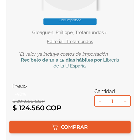
10
.
book haven
Libro Importado
Gloaguen, Philippe, Trotamundos
Trotamundos
*El valor ya incluye costos de importación
Recíbelo
de 10 a 15 días hábiles por
Libreria
de la U
España
.
Precio
Cantidad
-
40
%
－
＋
$
207
.
600
COP
$
124
.
560
COMPRAR