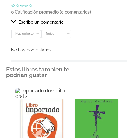
☆
☆
☆
☆
☆
0 Calificación promedio
(0 comentarios)
Escribe un comentario
Más reciente
Todos
Agregar comentario
No hay comentarios.
Título
Estos libros tambien te
podrian gustar
Califica el producto de 1 a 5 estrellas
★
★
★
★
★
Tu nombre
Dirección de email