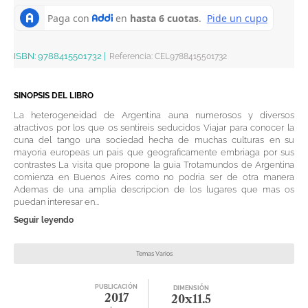
ISBN:
9788415501732
|
Referencia
:
CEL9788415501732
SINOPSIS DEL LIBRO
La heterogeneidad de Argentina auna numerosos y diversos
atractivos por los que os sentireis seducidos Viajar para conocer la
cuna del tango una sociedad hecha de muchas culturas en su
mayoria europeas un pais que geograficamente embriaga por sus
contrastes La visita que propone la guia Trotamundos de Argentina
comienza en Buenos Aires como no podria ser de otra manera
Ademas de una amplia descripcion de los lugares que mas os
puedan interesar en...
Seguir leyendo
Temas Varios
PUBLICACIÓN
DIMENSIÓN
2017
20x11.5