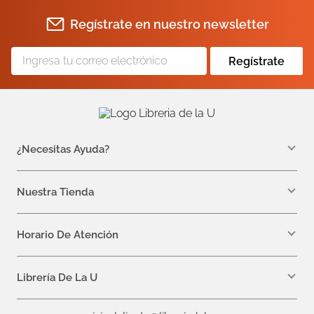
Regístrate en nuestro newsletter
Regístrate
¿Necesitas Ayuda?
WhatsApp +57 310 7157616
servicioalcliente@libreriadelau.com
Nuestra Tienda
Teléfono 601 5800563
Librería de la U - Teusaquillo
Calle 32a # 19- 24
Horario De Atención
Lunes, Jueves y Viernes: 7:00 a.m a 5:00 p.m
Martes y Miércoles: 7:00 a.m a 6:00 p.m.
Librería De La U
¿Quiénes somos?