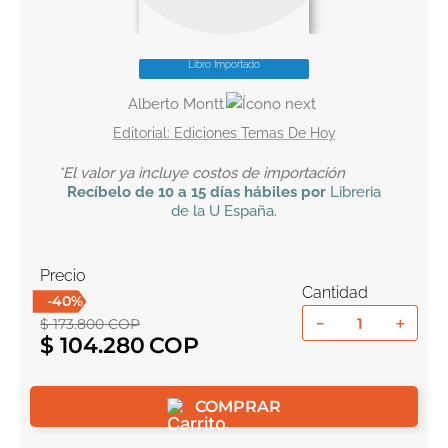
10
.
el cielo selva
Libro Importado
Alberto Montt
Ediciones Temas De Hoy
*El valor ya incluye costos de importación
Recíbelo
de 10 a 15 días hábiles por
Libreria
de la U
España
.
Precio
Cantidad
-
40
%
－
＋
$
173
.
800
COP
$
104
.
280
COMPRAR