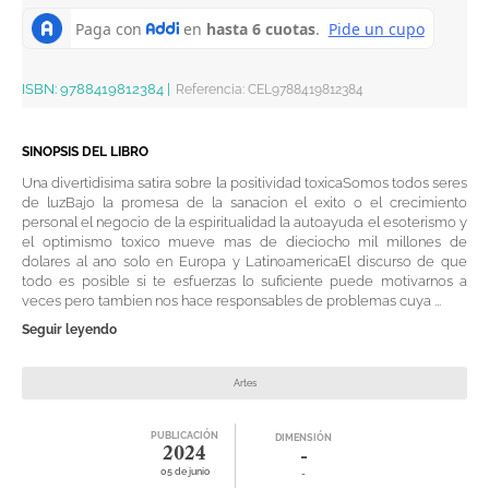
ISBN:
9788419812384
|
Referencia
:
CEL9788419812384
SINOPSIS DEL LIBRO
Una divertidisima satira sobre la positividad toxicaSomos todos seres
de luzBajo la promesa de la sanacion el exito o el crecimiento
personal el negocio de la espiritualidad la autoayuda el esoterismo y
el optimismo toxico mueve mas de dieciocho mil millones de
dolares al ano solo en Europa y LatinoamericaEl discurso de que
todo es posible si te esfuerzas lo suficiente puede motivarnos a
veces pero tambien nos hace responsables de problemas cuya ...
Seguir leyendo
Artes
PUBLICACIÓN
DIMENSIÓN
2024
-
05 de junio
-