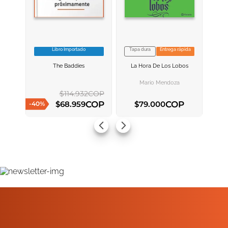
Libro Importado
Tapa dura
Entrega rápida
VER INFORMACION
VER INFORMACION
The Baddies
La Hora De Los Lobos
AGREGAR AL
AGREGAR AL
CARRITO
CARRITO
Mario Mendoza
$
114
.
932
COP
COP
COP
$
68
.
959
$
79
.
000
-
40
%
AGREGAR AL CARRITO
AGREGAR AL CARRITO