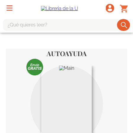
¿Qué quieres leer?
TÉRMINOS MÁS BUSCADOS
1
.
odisea
AUTOAYUDA
2
.
tote bag -
3
.
harry potter
4
.
iliada
5
.
edición especial
6
.
divina comedia
7
.
tarot
8
.
1984
9
.
book haven