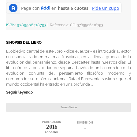
ISBN:
9789506418793
|
Referencia
:
CEL9789506418793
SINOPSIS DEL LIBRO
El objetivo central de este libro - dice el autor - es introducir al lector
no especializado en materias filosóficas, en las líneas gruesas de la
evolución del pensamiento, desde Descartes hasta nuestros días. El
libro ofrece la posibilidad de seguir a través de un hilo conductor la
evolución conjunta del pensamiento filosófico moderno y
comprender su dinámica interna. Rafael Echeverría sostiene que el
mundo occidental ha entrado en una profunda ...
Seguir leyendo
Temas Varios
PUBLICACIÓN
DIMENSIÓN
2016
-
26 de abril
-