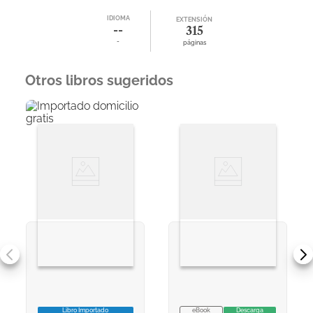
IDIOMA
EXTENSIÓN
--
315
-
páginas
Otros libros sugeridos
Libro Importado
eBook
Descarga