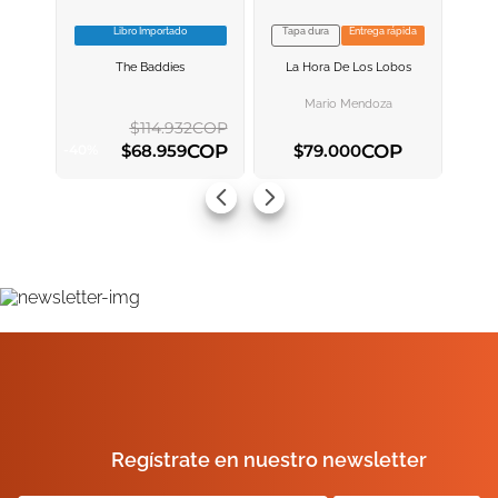
Libro Importado
Tapa dura
Entrega rápida
VER INFORMACION
VER INFORMACION
The Baddies
La Hora De Los Lobos
AGREGAR AL
AGREGAR AL
CARRITO
CARRITO
Mario Mendoza
$
114
.
932
COP
COP
COP
$
68
.
959
$
79
.
000
-
40
%
AGREGAR AL CARRITO
AGREGAR AL CARRITO
Regístrate en nuestro newsletter