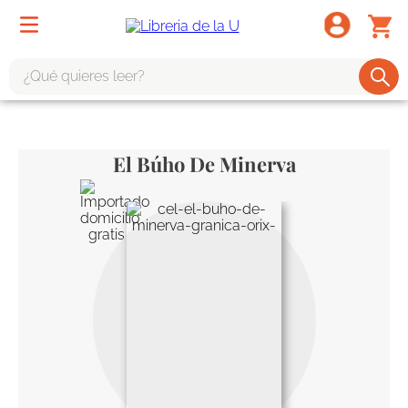
¿Qué quieres leer?
TÉRMINOS MÁS BUSCADOS
1
.
odisea
El Búho De Minerva
2
.
tote bag -
3
.
harry potter
4
.
edición especial
5
.
iliada
6
.
tarot
7
.
divina comedia
8
.
1984
9
.
el cielo selva