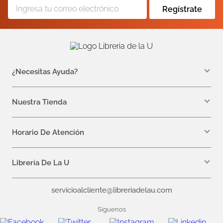
Regístrate
¿Necesitas Ayuda?
WhatsApp +57 310 7157616
servicioalcliente@libreriadelau.com
Nuestra Tienda
Teléfono 601 5800563
Librería de la U - Teusaquillo
Calle 32a # 19- 24
Horario De Atención
Lunes, Jueves y Viernes: 7:00 a.m a 5:00 p.m
Martes y Miércoles: 7:00 a.m a 6:00 p.m.
Librería De La U
¿Quiénes somos?
servicioalcliente@libreriadelau.com
Editoriales aliadas
Preguntas frecuentes
Siguenos