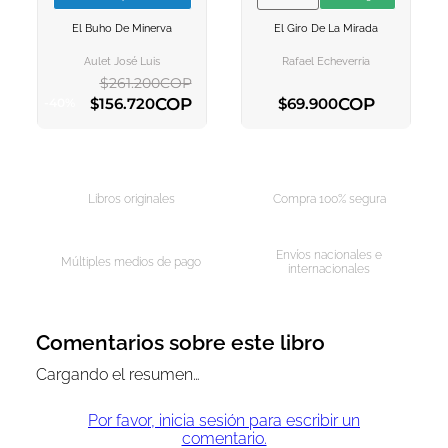
VER INFORMACION
VER INFORMACION
El Buho De Minerva
El Giro De La Mirada
AGREGAR AL
AGREGAR AL
CARRITO
CARRITO
Aulet José Luis
Rafael Echeverria
$
261
.
200
COP
COP
COP
$
156
.
720
$
69
.
900
-
40
%
AGREGAR AL CARRITO
AGREGAR AL CARRITO
Libros originales
Compra 100% segura
Envíos nacionales e
Múltiples medios de pago
internacionales
Comentarios sobre este libro
Cargando el resumen…
Por favor, inicia sesión para escribir un
comentario.