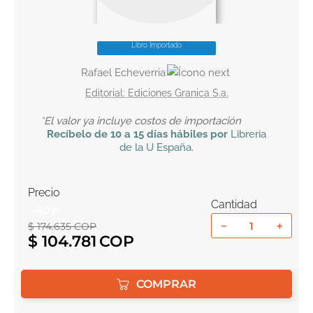
10
.
book haven
Libro Importado
Rafael Echeverria
Ediciones Granica S.a.
*El valor ya incluye costos de importación
Recíbelo
de 10 a 15 días hábiles por
Libreria
de la U
España
.
Precio
Cantidad
-
40
%
－
＋
$
174
.
635
COP
$
104
.
781
COMPRAR