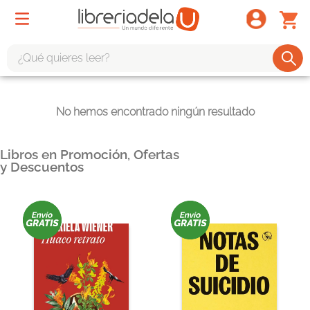
¿Qué quieres leer?
TÉRMINOS MÁS BUSCADOS
No hemos encontrado ningún resultado
1
.
odisea
2
.
tote bag -
Libros en Promoción, Ofertas
3
.
harry potter
y Descuentos
4
.
iliada
5
.
edición especial
6
.
tarot
7
.
divina comedia
8
.
1984
9
.
ingenieria