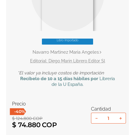
10
.
tarot
Libro Importado
Navarro Martinez Maria Angeles
Diego Marin Librero Editor Sl
*El valor ya incluye costos de importación
Recíbelo
de 10 a 15 días hábiles por
Libreria
de la U
España
.
Precio
Cantidad
-
40
%
－
＋
$
124
.
800
COP
$
74
.
880