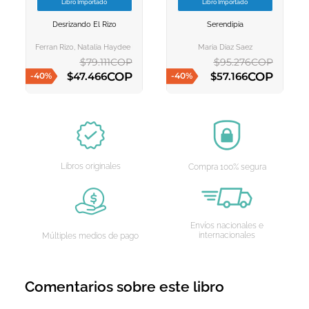
Libro Importado
Libro Importado
VER INFORMACION
VER INFORMACION
Desrizando El Rizo
Serendipia
AGREGAR AL
AGREGAR AL
CARRITO
CARRITO
Ferran Rizo, Natalia Haydee Machado
Maria Diaz Saez
$
79
.
111
COP
$
95
.
276
COP
COP
COP
$
47
.
466
$
57
.
166
-
40
%
-
40
%
AGREGAR AL CARRITO
AGREGAR AL CARRITO
Libros originales
Compra 100% segura
Envíos nacionales e
internacionales
Múltiples medios de pago
Comentarios sobre este libro