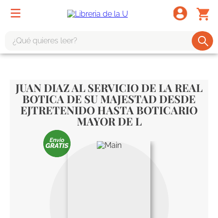
¿Qué quieres leer?
TÉRMINOS MÁS BUSCADOS
1
.
odisea
JUAN DIAZ AL SERVICIO DE LA REAL
2
BOTICA DE SU MAJESTAD DESDE
.
tote bag -
EJTRETENIDO HASTA BOTICARIO
3
.
harry potter
MAYOR DE L
4
.
edición especial
5
.
iliada
6
.
1984
7
.
el cielo selva
8
.
divina comedia
9
.
biblia