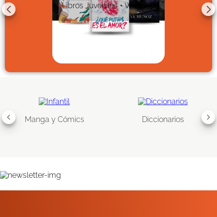
Libros Juveniles + Wattpad
Manga y Cómics
Diccionarios