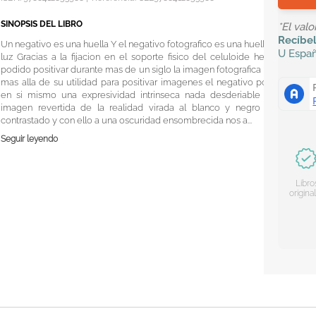
SINOPSIS DEL LIBRO
*El val
Recíbe
Un negativo es una huella Y el negativo fotografico es una huella de
U
Espa
luz Gracias a la fijacion en el soporte fisico del celuloide hemos
podido positivar durante mas de un siglo la imagen fotografica Pero
mas alla de su utilidad para positivar imagenes el negativo posee
en si mismo una expresividad intrinseca nada desderiable Esta
imagen revertida de la realidad virada al blanco y negro mas
contrastado y con ello a una oscuridad ensombrecida nos a...
Seguir leyendo
Libro
origina