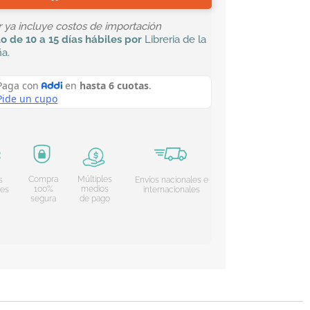
or ya incluye costos de importación
lo
de 10 a 15 días hábiles por
Libreria de la
ña
.
Compra
Múltiples
s
Envíos nacionales e
100%
medios
les
internacionales
segura
de pago