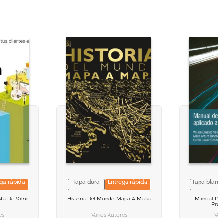
ga rápida
Tapa dura
Entrega rápida
Tapa bla
CION
CION
VER INFORMACION
VER INFORMACION
VER
VER
ta De Valor
Historia Del Mundo Mapa A Mapa
Manual De
Pr
ARRITO
ARRITO
AGREGAR AL CARRITO
AGREGAR AL CARRITO
AGREG
AGREG
es
Varios Autores
V