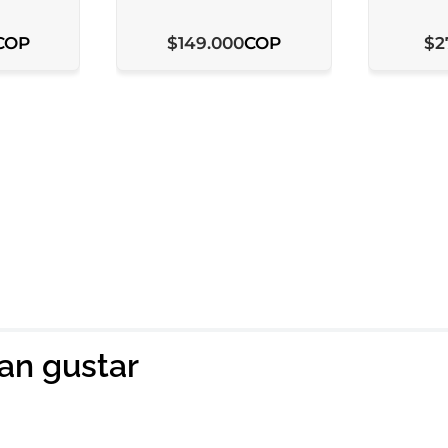
COP
COP
$
149
.
000
$
2
ian gustar