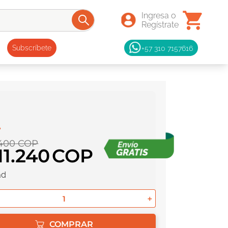
+57 310 7157616
Subscríbete
400
COP
11
.
240
ad
＋
COMPRAR