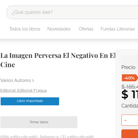
¿Qué quieres leer?
TÉRMINOS MÁS BUSCADOS
Todos los libros
Novedades
Ofertas
Fundas Literarias
1
.
odisea
2
.
tote bag -
La Imagen Perversa El Negativo En El
3
.
harry potter
Cine
Precio
4
.
edición especial
-
40
%
5
.
iliada
Varios Autores
$
185
.
6
.
1984
$
1
Editorial Fragua
7
.
el cielo selva
Libro Importado
Cantid
8
.
divina comedia
－
9
.
biblia
Temas Varios
10
.
tarot
ISBN:
9788412853988
|
Referencia
:
CEL9788412853988