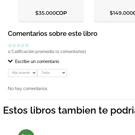
COP
$
35
.
000
$
149
.
000
Comentarios sobre este libro
☆
☆
☆
☆
☆
0 Calificación promedio
(0 comentarios)
Escribe un comentario
Más reciente
Todos
Agregar comentario
No hay comentarios.
Título
Estos libros tambien te podr
Califica el producto de 1 a 5 estrellas
★
★
★
★
★