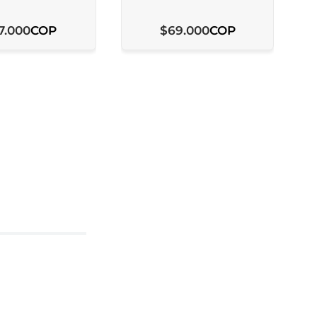
COP
COP
7
.
000
$
69
.
000