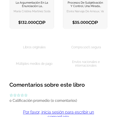
La Argumentación En La
Procesos De Subjetivación
AGREGAR AL
AGREGAR AL
Enunciación
La
Y Control, Una Mirada
CARRITO
CARRITO
Construccin Del Proceso
Crítica A Discursos De
María Cristina Martinez Solis
Elvira Narvaja De Arnoux, Vanina Andrea
Argumentativo En El
Disciplinamiento
Discurso Perspectivas
Tericas Y Trabajos Prcticos
COP
COP
$
132
.
000
$
35
.
000
AGREGAR AL CARRITO
AGREGAR AL CARRITO
Libros originales
Compra 100% segura
Envíos nacionales e
Múltiples medios de pago
internacionales
Comentarios sobre este libro
☆
☆
☆
☆
☆
0 Calificación promedio
(0 comentarios)
Por favor, inicia sesión para escribir un
comentario.