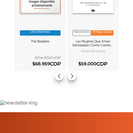
Libro Importado
Tapa blanda
Entrega rápida
VER INFORMACION
VER INFORMACION
The Baddies
Las Mujeres Que Aman
AGREGAR AL
AGREGAR AL
Demasiado
Cómo Cambiar
CARRITO
CARRITO
Nuestra Manera De Amar Y
Robin Norwood
Así Dejar De Sufrir
$
114
.
932
COP
COP
COP
$
68
.
959
$
59
.
000
-
40
%
AGREGAR AL CARRITO
AGREGAR AL CARRITO