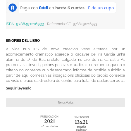
ISBN:
9788491216933
|
Referencia
:
CEL9788491216933
SINOPSIS DEL LIBRO
A vida nun IES de nova creacion vese alterada por un
acontecemento dramatico aparece o cadaver de Iria Garcia unha
alumna de 1º de Bacharelato colgado no aro dunha canastra As
protocolarias investigacions policiais e xudiciais concluen segundo o
criterio do conserxe cun desacertado informe de posible suicidio A
partir de aqui comezan as indagacions oficiosas do propio conserxe
co visto e prace da directora do centro para tratar de esclarecer as c...
Seguir leyendo
Temas Varios
PUBLICACIÓN
DIMENSIÓN
2021
13x21
08 de octubre
tamaño
estándar