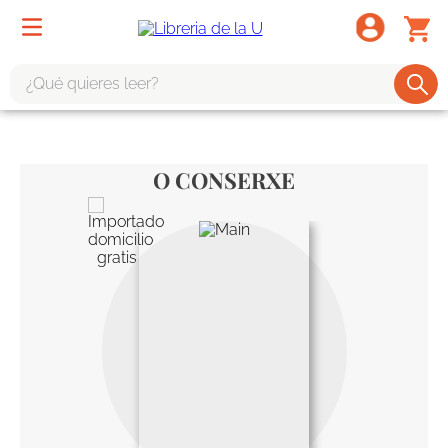
¿Qué quieres leer?
TÉRMINOS MÁS BUSCADOS
1
.
odisea
O CONSERXE
2
.
tote bag -
3
.
harry potter
4
.
iliada
5
.
edición especial
6
.
tarot
7
.
divina comedia
8
.
1984
9
.
ingenieria