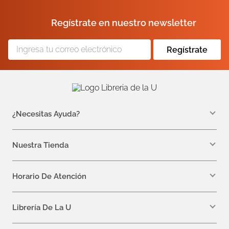
Regístrate en nuestro newsletter
Regístrate
¿Necesitas Ayuda?
WhatsApp +57 310 7157616
servicioalcliente@libreriadelau.com
Nuestra Tienda
Teléfono 601 5800563
Librería de la U - Teusaquillo
Calle 32a # 19- 24
Horario De Atención
Lunes, Jueves y Viernes: 7:00 a.m a 5:00 p.m
Martes y Miércoles: 7:00 a.m a 6:00 p.m.
Librería De La U
¿Quiénes somos?