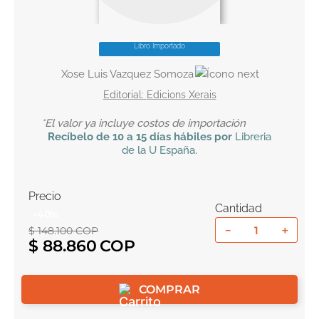
10
.
book haven
Libro Importado
Xose Luis Vazquez Somoza
Edicions Xerais
*El valor ya incluye costos de importación
Recíbelo
de 10 a 15 días hábiles por
Libreria
de la U
España
.
Precio
Cantidad
-
40
%
－
＋
$
148
.
100
COP
$
88
.
860
COMPRAR