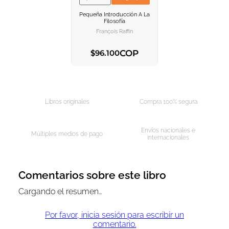
VER INFORMACION
Pequeña Introducción A La
AGREGAR AL
Filosofía
CARRITO
François Raffin
COP
$
96
.
100
AGREGAR AL CARRITO
Libros originales
Compra 100% segura
Envíos nacionales e
Múltiples medios de pago
internacionales
Comentarios sobre este libro
Cargando el resumen…
Por favor, inicia sesión para escribir un
comentario.