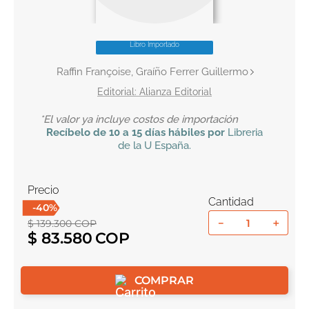
10
.
book haven
Libro Importado
Raffin Françoise, Graíño Ferrer Guillermo
Alianza Editorial
*El valor ya incluye costos de importación
Recíbelo
de 10 a 15 días hábiles por
Libreria
de la U
España
.
Precio
Cantidad
-
40
%
－
＋
$
139
.
300
COP
$
83
.
580
COMPRAR