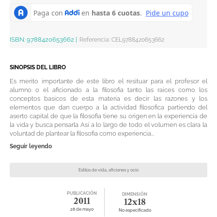
ISBN:
9788420653662
|
Referencia
:
CEL9788420653662
SINOPSIS DEL LIBRO
Es merito importante de este libro el resituar para el profesor el
alumno o el aficionado a la filosofia tanto las raices como los
conceptos basicos de esta materia es decir las razones y los
elementos que dan cuerpo a la actividad filosofica partiendo del
aserto capital de que la filosofia tiene su origen en la experiencia de
la vida y busca pensarla Asi a lo largo de todo el volumen es clara la
voluntad de plantear la filosofia como experiencia...
Seguir leyendo
Estilos de vida, aficiones y ocio
PUBLICACIÓN
DIMENSIÓN
2011
12x18
28 de mayo
No especificado