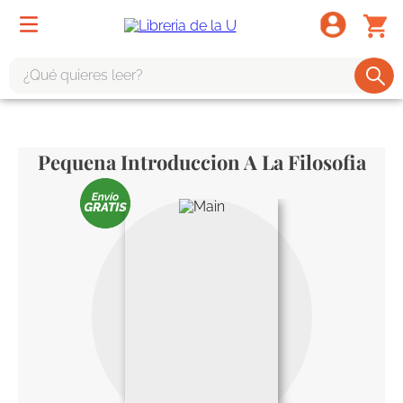
¿Qué quieres leer?
TÉRMINOS MÁS BUSCADOS
1
.
odisea
Pequena Introduccion A La Filosofia
2
.
tote bag -
3
.
harry potter
4
.
iliada
5
.
edición especial
6
.
tarot
7
.
divina comedia
8
.
1984
9
.
el cielo selva