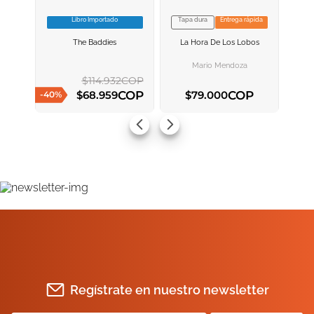
Libro Importado
Tapa dura
Entrega rápida
VER INFORMACION
VER INFORMACION
The Baddies
La Hora De Los Lobos
AGREGAR AL
AGREGAR AL
CARRITO
CARRITO
Mario Mendoza
$
114
.
932
COP
COP
COP
$
68
.
959
$
79
.
000
-
40
%
AGREGAR AL CARRITO
AGREGAR AL CARRITO
Regístrate en nuestro newsletter