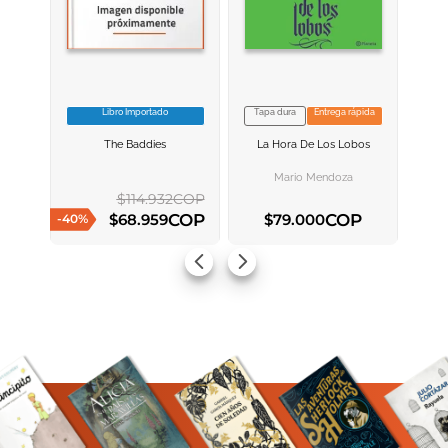
Libro Importado
Tapa dura
Entrega rápida
VER INFORMACION
VER INFORMACION
The Baddies
La Hora De Los Lobos
AGREGAR AL
AGREGAR AL
CARRITO
CARRITO
Mario Mendoza
$
114
.
932
COP
COP
COP
$
68
.
959
$
79
.
000
-
40
%
AGREGAR AL CARRITO
AGREGAR AL CARRITO