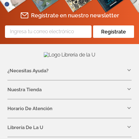
Regístrate en nuestro newsletter
Regístrate
¿Necesitas Ayuda?
WhatsApp +57 310 7157616
servicioalcliente@libreriadelau.com
Nuestra Tienda
Teléfono 601 5800563
Librería de la U - Teusaquillo
Calle 32a # 19- 24
Horario De Atención
Lunes, Jueves y Viernes: 7:00 a.m a 5:00 p.m
Martes y Miércoles: 7:00 a.m a 6:00 p.m.
Librería De La U
¿Quiénes somos?