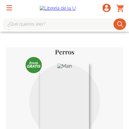
¿Qué quieres leer?
TÉRMINOS MÁS BUSCADOS
1
.
odisea
Perros
2
.
tote bag -
3
.
harry potter
4
.
edición especial
5
.
iliada
6
.
tarot
7
.
divina comedia
8
.
1984
9
.
el cielo selva