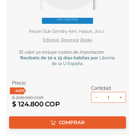
10
.
book haven
Libro Importado
Keum Suk Gendry-kim, Hasun, Joo
Reservoir Books
*El valor ya incluye costos de importación
Recíbelo
de 10 a 15 días hábiles por
Libreria
de la U
España
.
Precio
Cantidad
-
40
%
－
＋
$
208
.
000
COP
$
124
.
800
COMPRAR