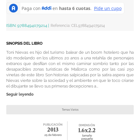
ISBN:
9788494079214
|
Referencia
:
CEL9788494079214
SINOPSIS DEL LIBRO
Toni Nievas es hijo del turismo balear de un boom hotelero que ha
ido modelando en los ultimos 20 anos a una retahila de personajes
extranos que desfilan con el mismo caminar sombrio tanto por las
desapacibles zonas turisticas de Mallorca como por las casi 250
vinetas de este libro Son historias salpicadas por la satira aspera que
Nievas vierte sobre la sociedad y el ambiente en que le toco criarse
el dibujante se llevo sus primeras decepciones a...
Seguir leyendo
Temas Varios
PUBLICACIÓN
DIMENSIÓN
2013
1.6x2.2
25 de febrero
tamaño
pequeño