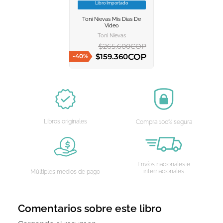
Libro Importado
VER INFORMACION
Toni Nievas Mis Dias De
AGREGAR AL
Video
CARRITO
Toni Nievas
$
265
.
600
COP
COP
$
159
.
360
-
40
%
AGREGAR AL CARRITO
Libros originales
Compra 100% segura
Envíos nacionales e
internacionales
Múltiples medios de pago
Comentarios sobre este libro