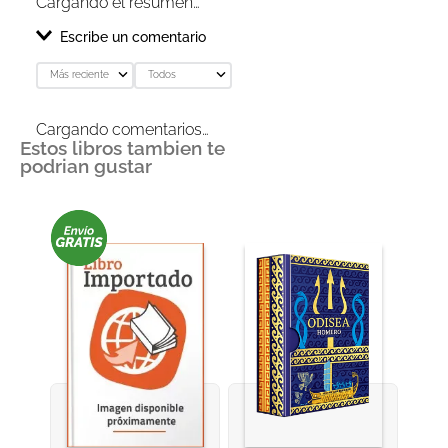
Cargando el resumen…
Escribe un comentario
Más reciente
Todos
Agregar comentario
Cargando comentarios…
Estos libros tambien te
Título
podrian gustar
Califica el producto de 1 a 5 estrellas
★
★
★
★
★
Tu nombre
Dirección de email