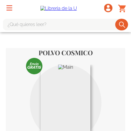
¿Qué quieres leer?
TÉRMINOS MÁS BUSCADOS
1
.
odisea
POLVO COSMICO
2
.
tote bag -
3
.
harry potter
4
.
edición especial
5
.
iliada
6
.
1984
7
.
el cielo selva
8
.
divina comedia
9
.
biblia