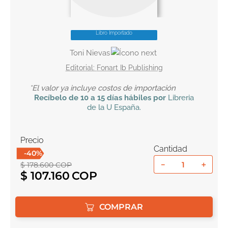
10
.
tarot
Libro Importado
Toni Nievas
Fonart Ib Publishing
*El valor ya incluye costos de importación
Recíbelo
de 10 a 15 días hábiles por
Libreria
de la U
España
.
Precio
Cantidad
-
40
%
－
＋
$
178
.
600
COP
$
107
.
160
COMPRAR