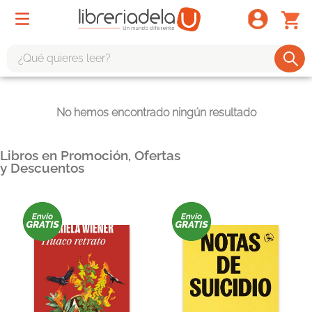
¿Qué quieres leer?
TÉRMINOS MÁS BUSCADOS
No hemos encontrado ningún resultado
1
.
odisea
2
.
tote bag -
Libros en Promoción, Ofertas
3
.
harry potter
y Descuentos
4
.
iliada
5
.
edición especial
6
.
tarot
7
.
divina comedia
8
.
1984
9
.
ingenieria