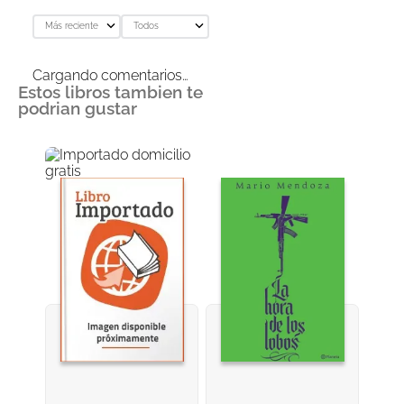
Más reciente
Todos
Agregar comentario
Cargando comentarios…
Estos libros tambien te
Título
podrian gustar
Califica el producto de 1 a 5 estrellas
★
★
★
★
★
Tu nombre
Dirección de email
Escribe un comentario