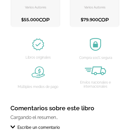
AGREGAR AL
AGREGAR AL
CARRITO
CARRITO
Varios Autores
Varios Autores
COP
COP
$
55
.
000
$
79
.
900
AGREGAR AL CARRITO
AGREGAR AL CARRITO
Libros originales
Compra 100% segura
Envíos nacionales e
internacionales
Múltiples medios de pago
Comentarios sobre este libro
Cargando el resumen…
Escribe un comentario