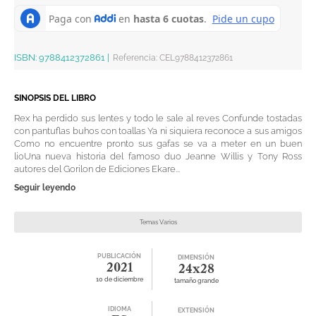
ISBN:
9788412372861
|
Referencia
:
CEL9788412372861
SINOPSIS DEL LIBRO
Rex ha perdido sus lentes y todo le sale al reves Confunde tostadas
con pantuflas buhos con toallas Ya ni siquiera reconoce a sus amigos
Como no encuentre pronto sus gafas se va a meter en un buen
lioUna nueva historia del famoso duo Jeanne Willis y Tony Ross
autores del Gorilon de Ediciones Ekare...
Seguir leyendo
Temas Varios
PUBLICACIÓN
DIMENSIÓN
2021
24x28
10 de diciembre
tamaño grande
IDIOMA
EXTENSIÓN