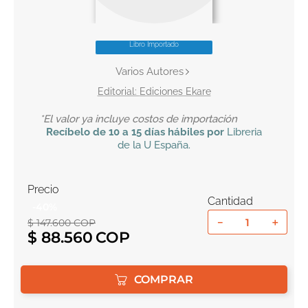
10
.
el cielo selva
Libro Importado
Varios Autores
Ediciones Ekare
*El valor ya incluye costos de importación
Recíbelo
de 10 a 15 días hábiles por
Libreria
de la U
España
.
Precio
Cantidad
-
40
%
－
＋
$
147
.
600
COP
$
88
.
560
COMPRAR