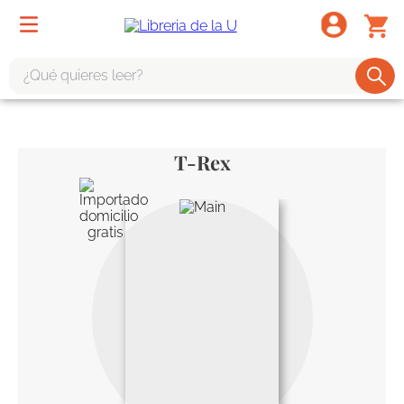
¿Qué quieres leer?
TÉRMINOS MÁS BUSCADOS
1
.
odisea
T-Rex
2
.
tote bag -
3
.
harry potter
4
.
iliada
5
.
edición especial
6
.
divina comedia
7
.
tarot
8
.
1984
9
.
book haven