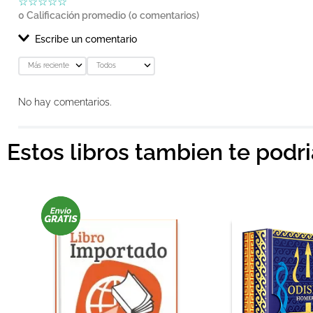
☆
☆
☆
☆
☆
0 Calificación promedio
(0 comentarios)
Escribe un comentario
Más reciente
Todos
Agregar comentario
No hay comentarios.
Título
Estos libros tambien te podr
Califica el producto de 1 a 5 estrellas
★
★
★
★
★
Tu nombre
Dirección de email