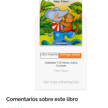
Libro Impreso
Entrega rápida
NO DISPONIBLE
NO DISPONIBLE
Celestino Y El Mono (letra
Cursiva)
AGREGAR AL CARRITO
AGREGAR AL CARRITO
Febe Sillani
Ver más información
Comentarios sobre este libro