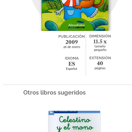
DIMENSIÓN
PUBLICACIÓN
11.5 x
2009
tamaño
26 de enero
17.5
pequeño
EXTENSIÓN
IDIOMA
40
ES
páginas
Español
Otros libros sugeridos