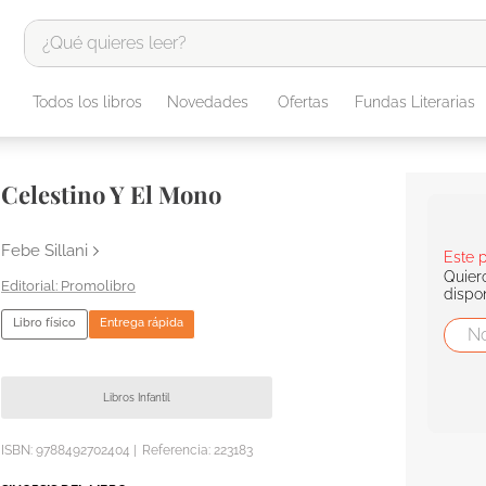
¿Qué quieres leer?
TÉRMINOS MÁS BUSCADOS
Todos los libros
Novedades
Ofertas
Fundas Literarias
1
.
odisea
2
.
tote bag -
Celestino Y El Mono
3
.
harry potter
4
.
edición especial
Febe Sillani
Este 
Quier
5
.
iliada
Promolibro
dispo
6
.
1984
Libro físico
Entrega rápida
7
.
el cielo selva
8
.
divina comedia
Libros Infantil
9
.
biblia
ISBN:
9788492702404
|
Referencia
:
223183
10
.
tarot