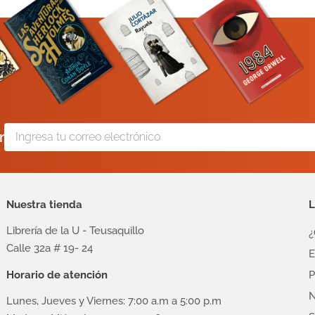
r
Nuestra tienda
L
Librería de la U - Teusaquillo
¿
Calle 32a # 19- 24
E
Horario de atención
P
N
Lunes, Jueves y Viernes: 7:00 a.m a 5:00 p.m