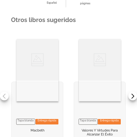
Español
páginas
Otros libros sugeridos
Tapa blanda
Entrega rápida
Tapa blanda
Entrega rápida
VER INFORMACION
VER INFORMACION
Macbeth
Valores Y Virtudes Para
AGREGAR AL
AGREGAR AL
Alcanzar El Éxito