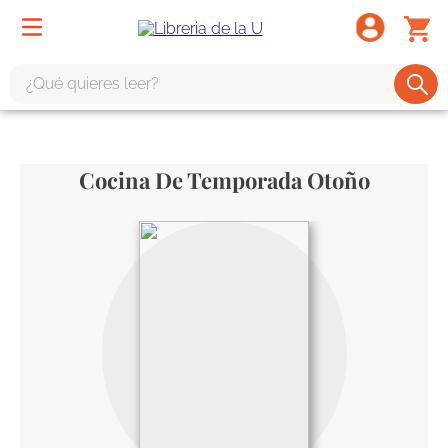
¿Qué quieres leer?
TÉRMINOS MÁS BUSCADOS
1
.
odisea
Cocina De Temporada Otoño
2
.
tote bag -
3
.
harry potter
4
.
iliada
5
.
edición especial
6
.
tarot
7
.
divina comedia
8
.
1984
9
.
ingenieria