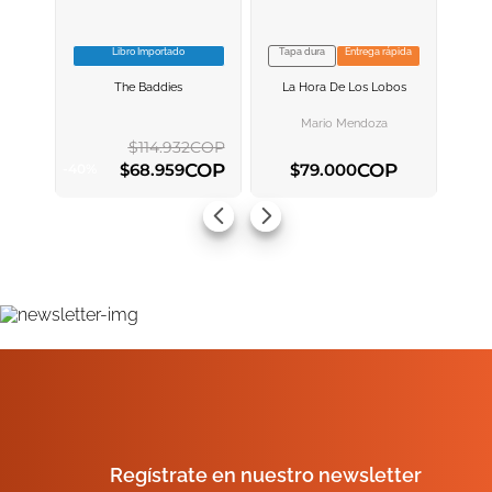
Libro Importado
Tapa dura
Entrega rápida
VER INFORMACION
VER INFORMACION
The Baddies
La Hora De Los Lobos
AGREGAR AL
AGREGAR AL
CARRITO
CARRITO
Mario Mendoza
$
114
.
932
COP
COP
COP
$
68
.
959
$
79
.
000
-
40
%
AGREGAR AL CARRITO
AGREGAR AL CARRITO
Regístrate en nuestro newsletter