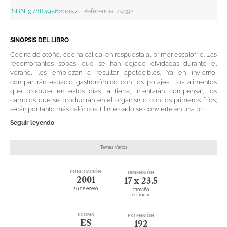
ISBN:
9788495620057
|
Referencia
:
49392
SINOPSIS DEL LIBRO
Cocina de otoño, cocina cálida, en respuesta al primer escalofrío. Las
reconfortantes sopas, que se han dejado olvidadas durante el
verano, les empiezan a resultar apetecibles. Ya en invierno,
compartirán espacio gastronómico con los potajes. Los alimentos
que produce en estos días la tierra, intentarán compensar, los
cambios que se producirán en el organismo con los primeros fríos;
serán por tanto más calóricos. El mercado se convierte en una pr...
Seguir leyendo
Temas Varios
PUBLICACIÓN
DIMENSIÓN
2001
17 x 23.5
26 de enero
tamaño
estándar
IDIOMA
EXTENSIÓN
ES
192