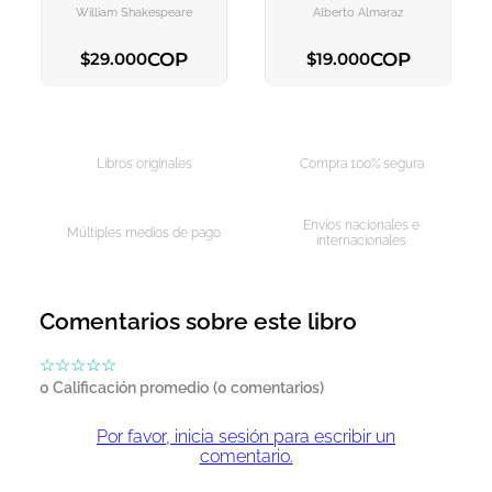
CARRITO
CARRITO
William Shakespeare
Alberto Almaraz
COP
COP
$
29
.
000
$
19
.
000
AGREGAR AL CARRITO
AGREGAR AL CARRITO
Libros originales
Compra 100% segura
Envíos nacionales e
Múltiples medios de pago
internacionales
Comentarios sobre este libro
☆
☆
☆
☆
☆
0 Calificación promedio
(0 comentarios)
Por favor, inicia sesión para escribir un
comentario.