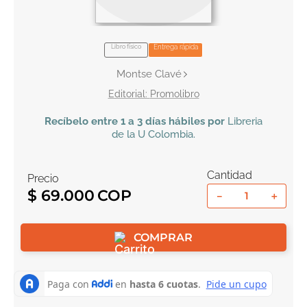
10
.
book haven
Libro físico
Entrega rápida
Montse Clavé
Promolibro
Recíbelo
entre 1 a 3 días hábiles por
Libreria
de la U
Colombia
.
Cantidad
Precio
$
69
.
000
－
＋
COMPRAR